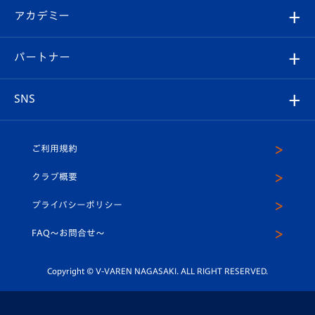
シーズンシート
オンラインショップ
アカデミー
イベント
スタッフプロフィール
スタジアムへのアクセス
スタジアムグルメ
V-LOVERS（ファンクラブ）
2026-27ユニフォーム
メディア
育成からのお知らせ
パートナー
マスコット紹介
ヴィヴィくんの長崎おもてなしガイド
はじめての観戦ガイド
プレイヤーズスイート
店舗情報
グッズ
アカデミー
チームスケジュール
V-EXPRESS
パートナー企業一覧
SNS
（ユニフォーム入場）
ホームタウン
U-18
クラブハウス（練習場）
パートナー募集
公式Twitter
ご利用規約
アカデミー
U-15
応援メディア
法人限定 VIP BOX
ヴィヴィくんインスタグラム
クラブ概要
スクール
U-12
メディア出演情報
プライバシーポリシー
公式LINE＠
スクール
FAQ〜お問合せ〜
平和祈念活動
Youtube公式チャンネル
ホームタウン活動
Copyright © V-VAREN NAGASAKI. ALL RIGHT RESERVED.