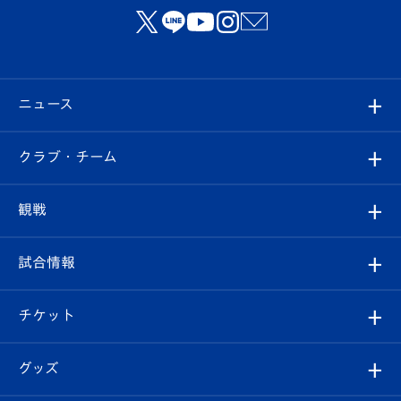
ニュース
すべて
クラブ・チーム
トップチーム
クラブプロフィール
観戦
クラブ
フィロソフィー
観戦ルール
試合情報
試合情報
クラブ概要
観戦ツアー
試合日程/結果
チケット
ファンクラブ
エンブレム紹介
はじめての観戦ガイド
順位表
チケット
グッズ
チケット
選手プロフィール
Revive Team
フォトギャラリー