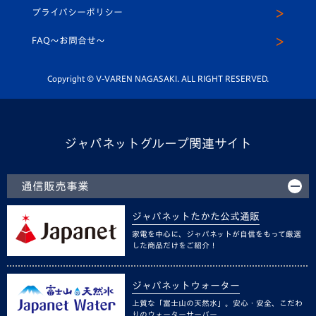
U-12
メディア出演情報
プライバシーポリシー
公式LINE＠
スクール
FAQ〜お問合せ〜
平和祈念活動
Youtube公式チャンネル
ホームタウン活動
Copyright © V-VAREN NAGASAKI. ALL RIGHT RESERVED.
ジャパネットグループ関連サイト
通信販売事業
ジャパネットたかた公式通販
家電を中心に、ジャパネットが自信をもって厳選
した商品だけをご紹介！
ジャパネットウォーター
上質な「富士山の天然水」。安心・安全、こだわ
りのウォーターサーバー