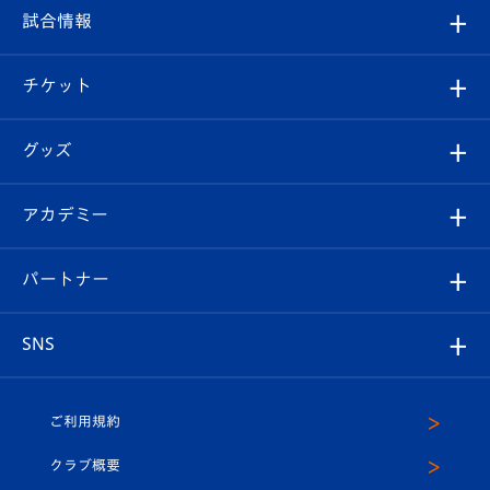
フィロソフィー
観戦ルール
試合情報
試合情報
クラブ概要
観戦ツアー
試合日程/結果
チケット
ファンクラブ
エンブレム紹介
はじめての観戦ガイド
順位表
チケット
グッズ
チケット
選手プロフィール
Revive Team
フォトギャラリー
シーズンシート
オンラインショップ
アカデミー
イベント
スタッフプロフィール
スタジアムへのアクセス
スタジアムグルメ
V-LOVERS（ファンクラブ）
2026-27ユニフォーム
メディア
育成からのお知らせ
パートナー
マスコット紹介
ヴィヴィくんの長崎おもてなしガイド
はじめての観戦ガイド
プレイヤーズスイート
店舗情報
グッズ
アカデミー
チームスケジュール
V-EXPRESS
パートナー企業一覧
SNS
（ユニフォーム入場）
ホームタウン
U-18
クラブハウス（練習場）
パートナー募集
公式Twitter
ご利用規約
アカデミー
U-15
応援メディア
法人限定 VIP BOX
ヴィヴィくんインスタグラム
クラブ概要
スクール