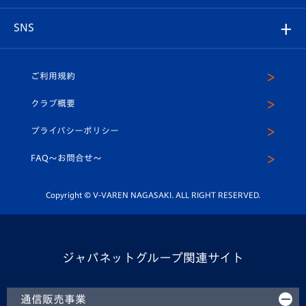
プレイヤーズスイート
店舗情報
グッズ
アカデミー
チームスケジュール
V-EXPRESS
パートナー企業一覧
SNS
（ユニフォーム入場）
ホームタウン
U-18
クラブハウス（練習場）
パートナー募集
公式Twitter
ご利用規約
アカデミー
U-15
応援メディア
法人限定 VIP BOX
ヴィヴィくんインスタグラム
クラブ概要
スクール
U-12
メディア出演情報
プライバシーポリシー
公式LINE＠
スクール
FAQ〜お問合せ〜
平和祈念活動
Youtube公式チャンネル
ホームタウン活動
Copyright © V-VAREN NAGASAKI. ALL RIGHT RESERVED.
ジャパネットグループ関連サイト
通信販売事業