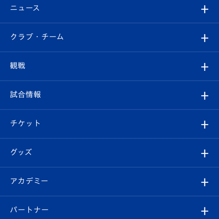
ニュース
すべて
クラブ・チーム
トップチーム
クラブプロフィール
観戦
クラブ
フィロソフィー
観戦ルール
試合情報
試合情報
クラブ概要
観戦ツアー
試合日程/結果
チケット
ファンクラブ
エンブレム紹介
はじめての観戦ガイド
順位表
チケット
グッズ
チケット
選手プロフィール
Revive Team
フォトギャラリー
シーズンシート
オンラインショップ
アカデミー
イベント
スタッフプロフィール
スタジアムへのアクセス
スタジアムグルメ
V-LOVERS（ファンクラブ）
2026-27ユニフォーム
メディア
育成からのお知らせ
パートナー
マスコット紹介
ヴィヴィくんの長崎おもてなしガイド
はじめての観戦ガイド