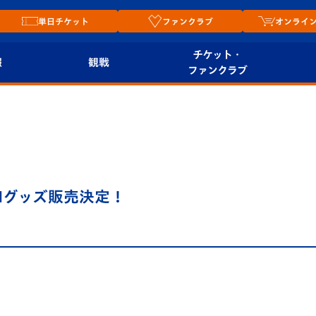
単日チケット
ファンクラブ
オンライ
チケット・
報
観戦
ファンクラブ
観戦ルール
チケット
オンラ
はじめての観戦ガイ
シーズンシート
2026
ド
ム
プレイヤーズスイート
Revive Team
店舗情
TCHグッズ販売決定！
関連
V-LOVERS（ファン
スタジアムへのアク
クラブ）
セス
リー
ヴィヴィくんの長崎
ルメ
おもてなしガイド