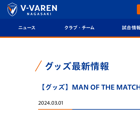
ニュース
クラブ・チーム
試合情
すべて
クラブプロフィール
試合日程/結果
トップチーム
フィロソフィー
試合情報
グッズ最新情報
クラブ
クラブ概要
順位表
【グッズ】MAN OF THE MA
試合情報
エンブレム紹介
U-21 Jリーグ
2024.03.01
ファンクラブ
選手プロフィール
フォトギャラ
チケット
スタッフプロフィール
スタジアムグ