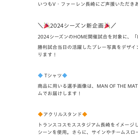
イベント
マスコット紹介
いつもV・ファーレン長崎にご声援いただき
メディア
チームスケジュール
＼
2024
シーズン新企画
／
グッズ
クラブハウス（練習
2024シーズンのHOME開催試合を対象に、「M
場）
勝利試合当日の活躍したプレー写真をデザイ
ホームタウン
応援メディア
ります！
アカデミー
平和祈念活動
T
シャツ
スクール
ホームタウン活動
商品に用いる選手画像は、MAN OF THE
ムでお届けします！
アクリルスタンド
トランスコスモススタジアム長崎をイメージした
シーンを使用。さらに、サインやチームスロ