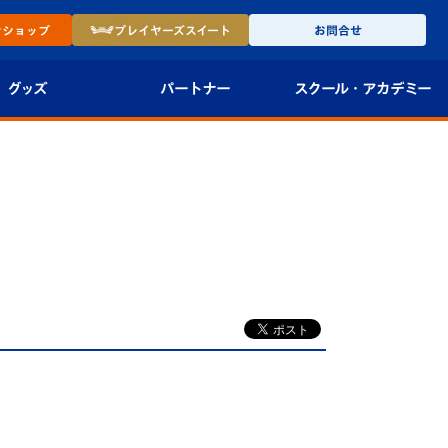
ン
ショップ
プレイヤーズ
スイート
お問合せ
グッズ
パートナー
スクール・
アカデミー
インショップ
パートナー企業一覧
アカデミー
-27ユニフォー
パートナー募集
U-18
法人限定 VIP BOX
U-15
報
U-12
スクール