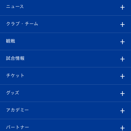
ニュース
すべて
クラブ・チーム
トップチーム
クラブプロフィール
観戦
クラブ
フィロソフィー
観戦ルール
試合情報
試合情報
クラブ概要
観戦ツアー
試合日程/結果
チケット
ファンクラブ
エンブレム紹介
はじめての観戦ガイド
順位表
チケット
グッズ
チケット
選手プロフィール
Revive Team
フォトギャラリー
シーズンシート
オンラインショップ
アカデミー
イベント
スタッフプロフィール
スタジアムへのアクセス
スタジアムグルメ
V-LOVERS（ファンクラブ）
2026-27ユニフォーム
メディア
育成からのお知らせ
パートナー
マスコット紹介
ヴィヴィくんの長崎おもてなしガイド