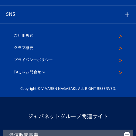
はじめての観戦ガイド
プレイヤーズスイート
店舗情報
グッズ
アカデミー
チームスケジュール
V-EXPRESS
パートナー企業一覧
SNS
（ユニフォーム入場）
ホームタウン
U-18
クラブハウス（練習場）
パートナー募集
公式Twitter
ご利用規約
アカデミー
U-15
応援メディア
法人限定 VIP BOX
ヴィヴィくんインスタグラム
クラブ概要
スクール
U-12
メディア出演情報
プライバシーポリシー
公式LINE＠
スクール
FAQ〜お問合せ〜
平和祈念活動
Youtube公式チャンネル
ホームタウン活動
Copyright © V-VAREN NAGASAKI. ALL RIGHT RESERVED.
ジャパネットグループ関連サイト
通信販売事業