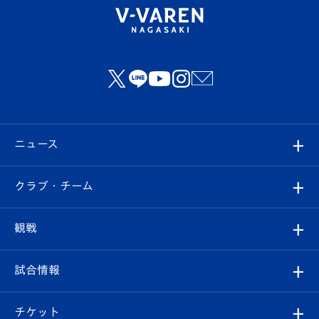
ニュース
すべて
クラブ・チーム
トップチーム
クラブプロフィール
観戦
クラブ
フィロソフィー
観戦ルール
試合情報
試合情報
クラブ概要
観戦ツアー
試合日程/結果
チケット