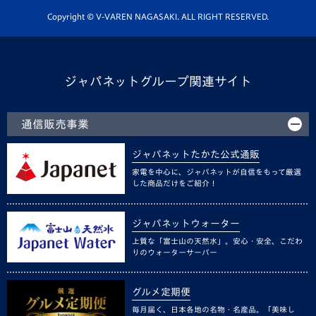
ホームタウン活動
Copyright © V-VAREN NAGASAKI. ALL RIGHT RESERVED.
ジャパネットグループ関連サイト
通信販売事業
ジャパネットたかた公式通販
家電を中心に、ジャパネットが自信をもって厳選
した商品だけをご紹介！
ジャパネットウォーター
上質な「富士山の天然水」。安心・安全、こだわ
りのウォーターサーバー
グルメ定期便
毎月届く、日本各地の名物・名産品。「美味し