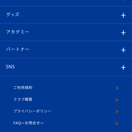
ファンクラブ
エンブレム紹介
はじめての観戦ガイド
順位表
チケット
グッズ
チケット
選手プロフィール
Revive Team
フォトギャラリー
シーズンシート
オンラインショップ
アカデミー
イベント
スタッフプロフィール
スタジアムへのアクセス
スタジアムグルメ
V-LOVERS（ファンクラブ）
2026-27ユニフォーム
メディア
育成からのお知らせ
パートナー
マスコット紹介
ヴィヴィくんの長崎おもてなしガイド
はじめての観戦ガイド
プレイヤーズスイート
店舗情報
グッズ
アカデミー
チームスケジュール
V-EXPRESS
パートナー企業一覧
SNS
（ユニフォーム入場）
ホームタウン
U-18
クラブハウス（練習場）
パートナー募集
公式Twitter
ご利用規約
アカデミー
U-15
応援メディア
法人限定 VIP BOX
ヴィヴィくんインスタグラム
クラブ概要
スクール
U-12
メディア出演情報
プライバシーポリシー
公式LINE＠
スクール
FAQ〜お問合せ〜
平和祈念活動
Youtube公式チャンネル