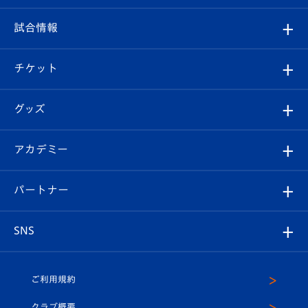
クラブ
フィロソフィー
観戦ルール
試合情報
試合情報
クラブ概要
観戦ツアー
試合日程/結果
チケット
ファンクラブ
エンブレム紹介
はじめての観戦ガイド
順位表
チケット
グッズ
チケット
選手プロフィール
Revive Team
フォトギャラリー
シーズンシート
オンラインショップ
アカデミー
イベント
スタッフプロフィール
スタジアムへのアクセス
スタジアムグルメ
V-LOVERS（ファンクラブ）
2026-27ユニフォーム
メディア
育成からのお知らせ
パートナー
マスコット紹介
ヴィヴィくんの長崎おもてなしガイド
はじめての観戦ガイド
プレイヤーズスイート
店舗情報
グッズ
アカデミー
チームスケジュール
V-EXPRESS
パートナー企業一覧
SNS
（ユニフォーム入場）
ホームタウン
U-18
クラブハウス（練習場）
パートナー募集
公式Twitter
ご利用規約
アカデミー
U-15
応援メディア
法人限定 VIP BOX
ヴィヴィくんインスタグラム
クラブ概要