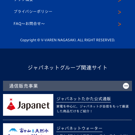
スクール
U-12
メディア出演情報
プライバシーポリシー
公式LINE＠
スクール
FAQ〜お問合せ〜
平和祈念活動
Youtube公式チャンネル
ホームタウン活動
Copyright © V-VAREN NAGASAKI. ALL RIGHT RESERVED.
ジャパネットグループ関連サイト
通信販売事業
ジャパネットたかた公式通販
家電を中心に、ジャパネットが自信をもって厳選
した商品だけをご紹介！
ジャパネットウォーター