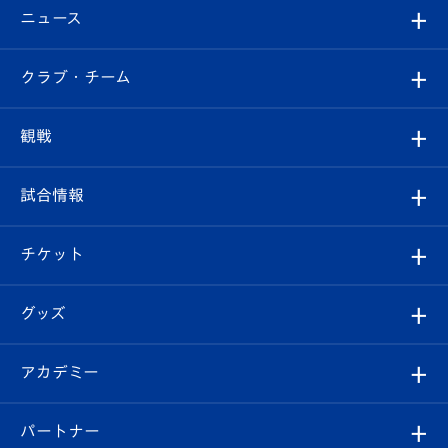
ニュース
すべて
クラブ・チーム
トップチーム
クラブプロフィール
観戦
クラブ
フィロソフィー
観戦ルール
試合情報
試合情報
クラブ概要
観戦ツアー
試合日程/結果
チケット
ファンクラブ
エンブレム紹介
はじめての観戦ガイド
順位表
チケット
グッズ
チケット
選手プロフィール
Revive Team
フォトギャラリー
シーズンシート
オンラインショップ
アカデミー
イベント
スタッフプロフィール
スタジアムへのアクセス
スタジアムグルメ
V-LOVERS（ファンクラブ）
2026-27ユニフォーム
メディア
育成からのお知らせ
パートナー
マスコット紹介
ヴィヴィくんの長崎おもてなしガイド