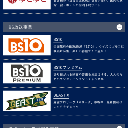
お客様の『良質な温泉旅』をお手伝い。国内の旅
館・宿・ホテルの宿泊予約サイト
BS放送事業
BS10
全国無料のBS放送局『BS10』。クイズにゴルフに
映画に麻雀、楽しい番組てんこ盛り！
BS10プレミアム
語り継がれる映画や音楽をお届けする、大人のた
めのエンタテインメントチャンネル
BEAST X
麻雀プロリーグ「Mリーグ」参戦中！最新情報は
こちらをチェック！