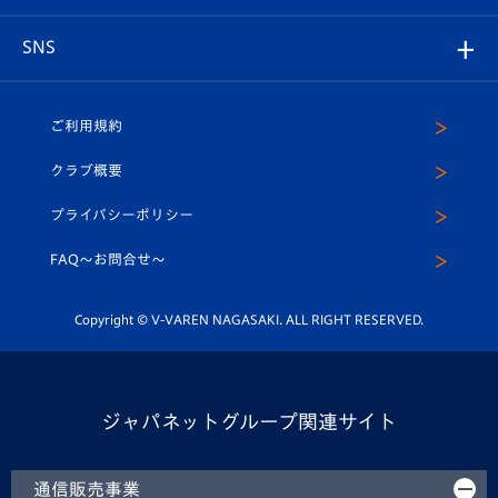
はじめての観戦ガイド
プレイヤーズスイート
店舗情報
グッズ
アカデミー
チームスケジュール
V-EXPRESS
パートナー企業一覧
SNS
（ユニフォーム入場）
ホームタウン
U-18
クラブハウス（練習場）
パートナー募集
公式Twitter
ご利用規約
アカデミー
U-15
応援メディア
法人限定 VIP BOX
ヴィヴィくんインスタグラム
クラブ概要
スクール
U-12
メディア出演情報
プライバシーポリシー
公式LINE＠
スクール
FAQ〜お問合せ〜
平和祈念活動
Youtube公式チャンネル
ホームタウン活動
Copyright © V-VAREN NAGASAKI. ALL RIGHT RESERVED.
ジャパネットグループ関連サイト
通信販売事業