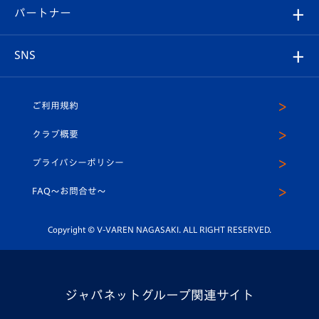
2026-27ユニフォーム
メディア
育成からのお知らせ
パートナー
マスコット紹介
ヴィヴィくんの長崎おもてなしガイド
はじめての観戦ガイド
プレイヤーズスイート
店舗情報
グッズ
アカデミー
チームスケジュール
V-EXPRESS
パートナー企業一覧
SNS
（ユニフォーム入場）
ホームタウン
U-18
クラブハウス（練習場）
パートナー募集
公式Twitter
ご利用規約
アカデミー
U-15
応援メディア
法人限定 VIP BOX
ヴィヴィくんインスタグラム
クラブ概要
スクール
U-12
メディア出演情報
プライバシーポリシー
公式LINE＠
スクール
FAQ〜お問合せ〜
平和祈念活動
Youtube公式チャンネル
ホームタウン活動
Copyright © V-VAREN NAGASAKI. ALL RIGHT RESERVED.
ジャパネットグループ関連サイト