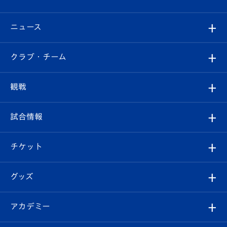
ニュース
すべて
クラブ・チーム
トップチーム
クラブプロフィール
観戦
クラブ
フィロソフィー
観戦ルール
試合情報
試合情報
クラブ概要
観戦ツアー
試合日程/結果
チケット
ファンクラブ
エンブレム紹介
はじめての観戦ガイド
順位表
チケット
グッズ
チケット
選手プロフィール
Revive Team
フォトギャラリー
シーズンシート
オンラインショップ
アカデミー
イベント
スタッフプロフィール
スタジアムへのアクセス
スタジアムグルメ
V-LOVERS（ファンクラブ）