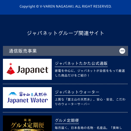
ホームタウン活動
Copyright © V-VAREN NAGASAKI. ALL RIGHT RESERVED.
ジャパネットグループ関連サイト
通信販売事業
ジャパネットたかた公式通販
家電を中心に、ジャパネットが自信をもって厳選
した商品だけをご紹介！
ジャパネットウォーター
上質な「富士山の天然水」。安心・安全、こだわ
りのウォーターサーバー
グルメ定期便
毎月届く、日本各地の名物・名産品。「美味し