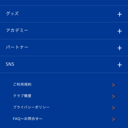
ファンクラブ
エンブレム紹介
はじめての観戦ガイド
順位表
チケット
グッズ
チケット
選手プロフィール
Revive Team
フォトギャラリー
シーズンシート
オンラインショップ
アカデミー
イベント
スタッフプロフィール
スタジアムへのアクセス
スタジアムグルメ
V-LOVERS（ファンクラブ）
2026-27ユニフォーム
メディア
育成からのお知らせ
パートナー
マスコット紹介
ヴィヴィくんの長崎おもてなしガイド
はじめての観戦ガイド
プレイヤーズスイート
店舗情報
グッズ
アカデミー
チームスケジュール
V-EXPRESS
パートナー企業一覧
SNS
（ユニフォーム入場）
ホームタウン
U-18
クラブハウス（練習場）
パートナー募集
公式Twitter
ご利用規約
アカデミー
U-15
応援メディア
法人限定 VIP BOX
ヴィヴィくんインスタグラム
クラブ概要
スクール
U-12
メディア出演情報
プライバシーポリシー
公式LINE＠
スクール
FAQ〜お問合せ〜
平和祈念活動
Youtube公式チャンネル