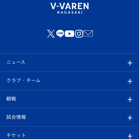
ニュース
すべて
クラブ・チーム
トップチーム
クラブプロフィール
観戦
クラブ
フィロソフィー
観戦ルール
試合情報
試合情報
クラブ概要
観戦ツアー
試合日程/結果
チケット