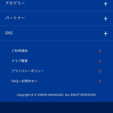
オンラインショップ
アカデミー
イベント
スタッフプロフィール
スタジアムへのアクセス
スタジアムグルメ
V-LOVERS（ファンクラブ）
2026-27ユニフォーム
メディア
育成からのお知らせ
パートナー
マスコット紹介
ヴィヴィくんの長崎おもてなしガイド
はじめての観戦ガイド
プレイヤーズスイート
店舗情報
グッズ
アカデミー
チームスケジュール
V-EXPRESS
パートナー企業一覧
SNS
（ユニフォーム入場）
ホームタウン
U-18
クラブハウス（練習場）
パートナー募集
公式Twitter
ご利用規約
アカデミー
U-15
応援メディア
法人限定 VIP BOX
ヴィヴィくんインスタグラム
クラブ概要
スクール
U-12
メディア出演情報
プライバシーポリシー
公式LINE＠
スクール
FAQ〜お問合せ〜
平和祈念活動
Youtube公式チャンネル
ホームタウン活動
Copyright © V-VAREN NAGASAKI. ALL RIGHT RESERVED.