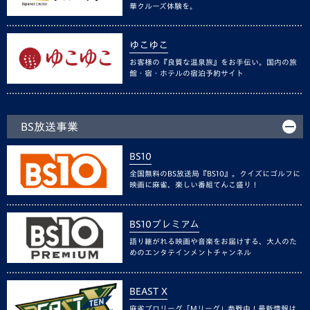
華クルーズ体験を。
ゆこゆこ
お客様の『良質な温泉旅』をお手伝い。国内の旅
館・宿・ホテルの宿泊予約サイト
BS放送事業
BS10
全国無料のBS放送局『BS10』。クイズにゴルフに
映画に麻雀、楽しい番組てんこ盛り！
BS10プレミアム
語り継がれる映画や音楽をお届けする、大人のた
めのエンタテインメントチャンネル
BEAST X
麻雀プロリーグ「Mリーグ」参戦中！最新情報は