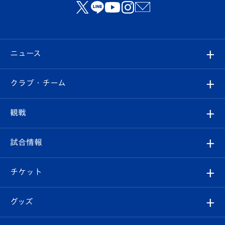
ニュース
すべて
クラブ・チーム
トップチーム
クラブプロフィール
観戦
クラブ
フィロソフィー
観戦ルール
試合情報
試合情報
クラブ概要
観戦ツアー
試合日程/結果
チケット
ファンクラブ
エンブレム紹介
はじめての観戦ガイド
順位表
チケット
グッズ
チケット
選手プロフィール
Revive Team
フォトギャラリー
シーズンシート