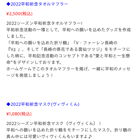
◆2022平和祈念タオルマフラー
¥2,500(
税込)
2022シーズン平和祈念タオルマフラー!
平和祈念活動の一環として、平和への願いを込めたグッズを作成
しました。
「平和への願いを込めた折り鶴」「V・ファーレン長崎の
『V』」、そして「長崎の県花である雲仙ツツジ」をモチーフに
した柄に、平和記念活動のコンセプトである”愛と平和と一生懸
命”をデザインしております。
ホームゲームでこのタオルマフラーを掲げ、一緒に平和のメッセ
ージを発信しましょう！
◆2022平和祈念マスク(ヴィヴィくん)
¥1,080(
税込)
2022シーズン平和祈念マスク（ヴィヴィくん）！
平和への願いを込めた折り鶴をモチーフにしたマスク。折り鶴の
真ん中には可愛いヴィヴィくんもいますよ♪