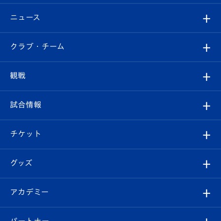
ニュース
すべて
クラブ・チーム
トップチーム
クラブプロフィール
観戦
クラブ
フィロソフィー
観戦ルール
試合情報
試合情報
クラブ概要
観戦ツアー
試合日程/結果
チケット
ファンクラブ
エンブレム紹介
はじめての観戦ガイド
順位表
チケット
グッズ
チケット
選手プロフィール
Revive Team
フォトギャラリー
シーズンシート
オンラインショップ
アカデミー
イベント
スタッフプロフィール
スタジアムへのアクセス
スタジアムグルメ
V-LOVERS（ファンクラブ）
2026-27ユニフォーム
メディア
育成からのお知らせ
パートナー