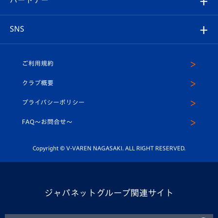
マスコット紹介
ヴィヴィくんの長崎おもてなしガイド
はじめての観戦ガイド
プレイヤーズスイート
店舗情報
グッズ
アカデミー
チームスケジュール
V-EXPRESS
パートナー企業一覧
SNS
（ユニフォーム入場）
ホームタウン
U-18
クラブハウス（練習場）
パートナー募集
公式Twitter
ご利用規約
アカデミー
U-15
応援メディア
法人限定 VIP BOX
ヴィヴィくんインスタグラム
クラブ概要
スクール
U-12
メディア出演情報
プライバシーポリシー
公式LINE＠
スクール
FAQ〜お問合せ〜
平和祈念活動
Youtube公式チャンネル
ホームタウン活動
Copyright © V-VAREN NAGASAKI. ALL RIGHT RESERVED.
ジャパネットグループ関連サイト