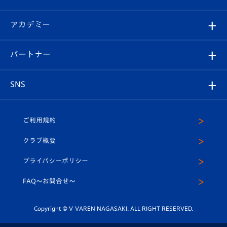
選手プロフィール
Revive Team
フォトギャラリー
シーズンシート
オンラインショップ
アカデミー
イベント
スタッフプロフィール
スタジアムへのアクセス
スタジアムグルメ
V-LOVERS（ファンクラブ）
2026-27ユニフォーム
メディア
育成からのお知らせ
パートナー
マスコット紹介
ヴィヴィくんの長崎おもてなしガイド
はじめての観戦ガイド
プレイヤーズスイート
店舗情報
グッズ
アカデミー
チームスケジュール
V-EXPRESS
パートナー企業一覧
SNS
（ユニフォーム入場）
ホームタウン
U-18
クラブハウス（練習場）
パートナー募集
公式Twitter
ご利用規約
アカデミー
U-15
応援メディア
法人限定 VIP BOX
ヴィヴィくんインスタグラム
クラブ概要
スクール
U-12
メディア出演情報
プライバシーポリシー
公式LINE＠
スクール
FAQ〜お問合せ〜
平和祈念活動
Youtube公式チャンネル
ホームタウン活動
Copyright © V-VAREN NAGASAKI. ALL RIGHT RESERVED.