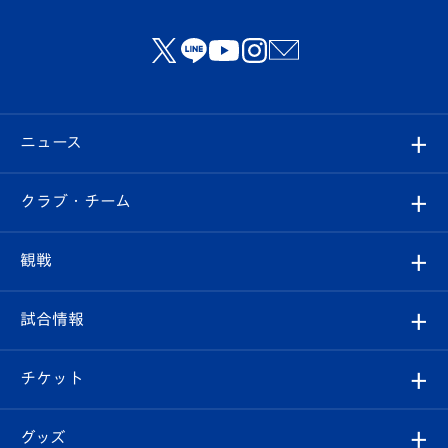
ニュース
すべて
クラブ・チーム
トップチーム
クラブプロフィール
観戦
クラブ
フィロソフィー
観戦ルール
試合情報
試合情報
クラブ概要
観戦ツアー
試合日程/結果
チケット
ファンクラブ
エンブレム紹介
はじめての観戦ガイド
順位表
チケット
グッズ
チケット