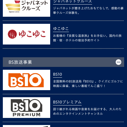
ジャパネットクルーズ
ジャパネットが磨き上げたおもてなしで、感動の豪
華クルーズ体験を。
ゆこゆこ
お客様の『良質な温泉旅』をお手伝い。国内の旅
館・宿・ホテルの宿泊予約サイト
BS放送事業
BS10
全国無料のBS放送局『BS10』。クイズにゴルフに
映画に麻雀、楽しい番組てんこ盛り！
BS10プレミアム
語り継がれる映画や音楽をお届けする、大人のた
めのエンタテインメントチャンネル