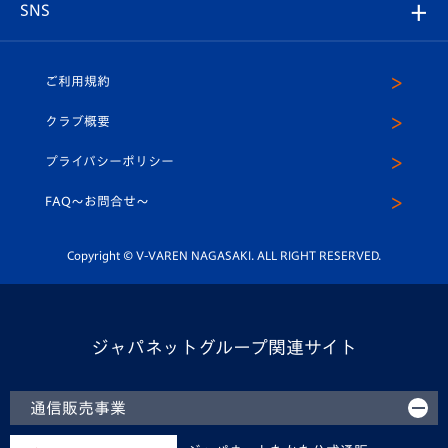
チームスケジュール
V-EXPRESS
パートナー企業一覧
SNS
（ユニフォーム入場）
ホームタウン
U-18
クラブハウス（練習場）
パートナー募集
公式Twitter
ご利用規約
アカデミー
U-15
応援メディア
法人限定 VIP BOX
ヴィヴィくんインスタグラム
クラブ概要
スクール
U-12
メディア出演情報
プライバシーポリシー
公式LINE＠
スクール
FAQ〜お問合せ〜
平和祈念活動
Youtube公式チャンネル
ホームタウン活動
Copyright © V-VAREN NAGASAKI. ALL RIGHT RESERVED.
ジャパネットグループ関連サイト
通信販売事業