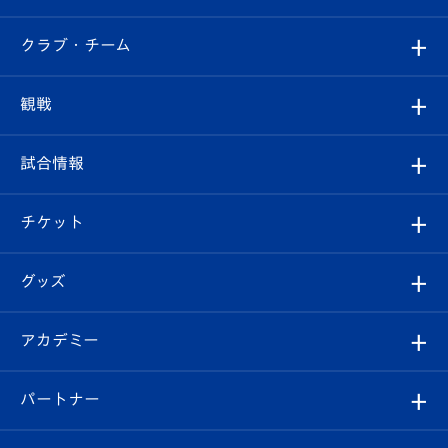
すべて
クラブ・チーム
トップチーム
クラブプロフィール
観戦
クラブ
フィロソフィー
観戦ルール
試合情報
試合情報
クラブ概要
観戦ツアー
試合日程/結果
チケット
ファンクラブ
エンブレム紹介
はじめての観戦ガイド
順位表
チケット
グッズ
チケット
選手プロフィール
Revive Team
フォトギャラリー
シーズンシート
オンラインショップ
アカデミー
イベント
スタッフプロフィール
スタジアムへのアクセス
スタジアムグルメ
V-LOVERS（ファンクラブ）
2026-27ユニフォーム
メディア
育成からのお知らせ
パートナー
マスコット紹介
ヴィヴィくんの長崎おもてなしガイド
はじめての観戦ガイド
プレイヤーズスイート
店舗情報
グッズ
アカデミー