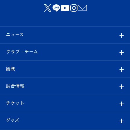
ニュース
すべて
クラブ・チーム
トップチーム
クラブプロフィール
観戦
クラブ
フィロソフィー
観戦ルール
試合情報
試合情報
クラブ概要
観戦ツアー
試合日程/結果
チケット
ファンクラブ
エンブレム紹介
はじめての観戦ガイド
順位表
チケット
グッズ
チケット
選手プロフィール
Revive Team