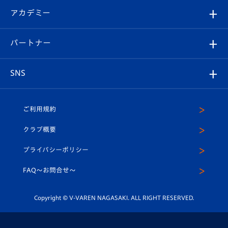
フォトギャラリー
シーズンシート
オンラインショップ
アカデミー
イベント
スタッフプロフィール
スタジアムへのアクセス
スタジアムグルメ
V-LOVERS（ファンクラブ）
2026-27ユニフォーム
メディア
育成からのお知らせ
パートナー
マスコット紹介
ヴィヴィくんの長崎おもてなしガイド
はじめての観戦ガイド
プレイヤーズスイート
店舗情報
グッズ
アカデミー
チームスケジュール
V-EXPRESS
パートナー企業一覧
SNS
（ユニフォーム入場）
ホームタウン
U-18
クラブハウス（練習場）
パートナー募集
公式Twitter
ご利用規約
アカデミー
U-15
応援メディア
法人限定 VIP BOX
ヴィヴィくんインスタグラム
クラブ概要
スクール
U-12
メディア出演情報
プライバシーポリシー
公式LINE＠
スクール
FAQ〜お問合せ〜
平和祈念活動
Youtube公式チャンネル
ホームタウン活動
Copyright © V-VAREN NAGASAKI. ALL RIGHT RESERVED.