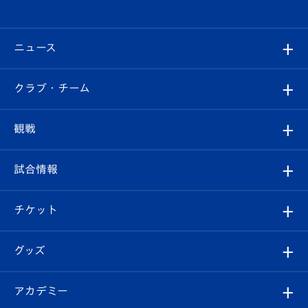
ニュース
すべて
クラブ・チーム
トップチーム
クラブプロフィール
観戦
クラブ
フィロソフィー
観戦ルール
試合情報
試合情報
クラブ概要
観戦ツアー
試合日程/結果
チケット
ファンクラブ
エンブレム紹介
はじめての観戦ガイド
順位表
チケット
グッズ
チケット
選手プロフィール
Revive Team
フォトギャラリー
シーズンシート
オンラインショップ
アカデミー
イベント
スタッフプロフィール
スタジアムへのアクセス