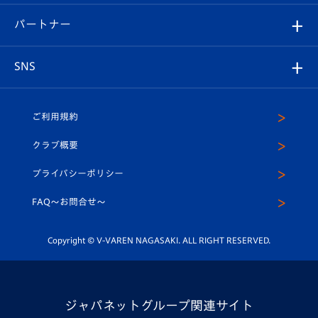
スタジアムグルメ
V-LOVERS（ファンクラブ）
2026-27ユニフォーム
メディア
育成からのお知らせ
パートナー
マスコット紹介
ヴィヴィくんの長崎おもてなしガイド
はじめての観戦ガイド
プレイヤーズスイート
店舗情報
グッズ
アカデミー
チームスケジュール
V-EXPRESS
パートナー企業一覧
SNS
（ユニフォーム入場）
ホームタウン
U-18
クラブハウス（練習場）
パートナー募集
公式Twitter
ご利用規約
アカデミー
U-15
応援メディア
法人限定 VIP BOX
ヴィヴィくんインスタグラム
クラブ概要
スクール
U-12
メディア出演情報
プライバシーポリシー
公式LINE＠
スクール
FAQ〜お問合せ〜
平和祈念活動
Youtube公式チャンネル
ホームタウン活動
Copyright © V-VAREN NAGASAKI. ALL RIGHT RESERVED.
ジャパネットグループ関連サイト