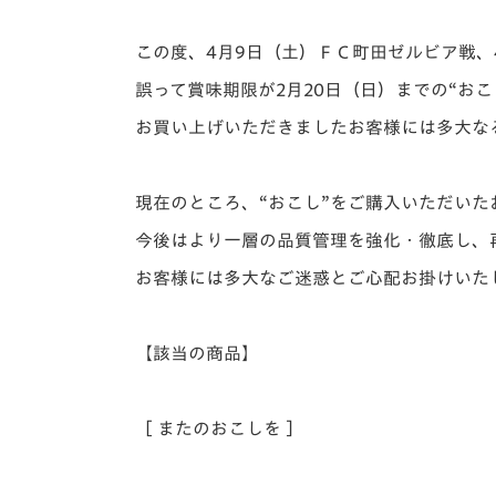
イベント
マスコット紹介
この度、4月9日（土）ＦＣ町田ゼルビア戦、
メディア
チームスケジュール
誤って賞味期限が2月20日（日）までの“おこ
グッズ
クラブハウス（練習
お買い上げいただきましたお客様には多大な
場）
ホームタウン
応援メディア
現在のところ、“おこし”をご購入いただい
アカデミー
今後はより一層の品質管理を強化・徹底し、
平和祈念活動
お客様には多大なご迷惑とご心配お掛けいた
スクール
ホームタウン活動
【該当の商品】
［ またのおこしを ］