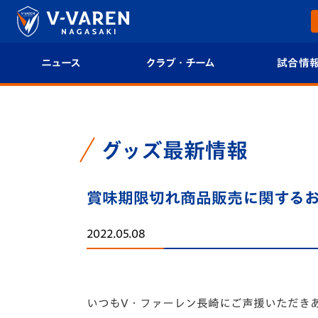
ニュース
クラブ・チーム
試合情
すべて
クラブプロフィール
試合日程/結果
トップチーム
フィロソフィー
試合情報
グッズ最新情報
クラブ
クラブ概要
順位表
賞味期限切れ商品販売に関する
試合情報
エンブレム紹介
U-21 Jリーグ
2022.05.08
ファンクラブ
選手プロフィール
フォトギャラ
チケット
スタッフプロフィール
スタジアムグ
いつもV・ファーレン長崎にご声援いただき