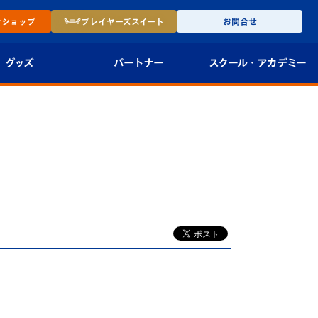
ン
ショップ
プレイヤーズ
スイート
お問合せ
グッズ
パートナー
スクール・
アカデミー
インショップ
パートナー企業一覧
アカデミー
-27ユニフォー
パートナー募集
U-18
法人限定 VIP BOX
U-15
報
U-12
スクール