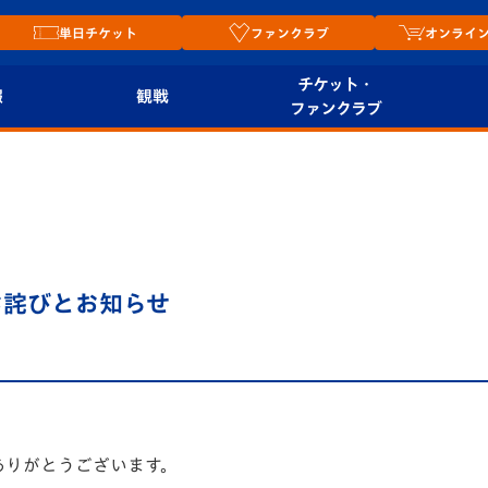
単日チケット
ファンクラブ
オンライ
チケット・
報
観戦
ファンクラブ
観戦ルール
チケット
オンラ
はじめての観戦ガイ
シーズンシート
2026
ド
ム
プレイヤーズスイート
Revive Team
店舗情
お詫びとお知らせ
関連
V-LOVERS（ファン
スタジアムへのアク
クラブ）
セス
リー
ヴィヴィくんの長崎
ルメ
おもてなしガイド
ありがとうございます。