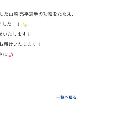
V-EXPRESS（ユニフ
ォーム入場）
した山崎 亮平選手の功績をたたえ、
ました！！
せいたします！
てお届けいたします！
みに
一覧へ戻る