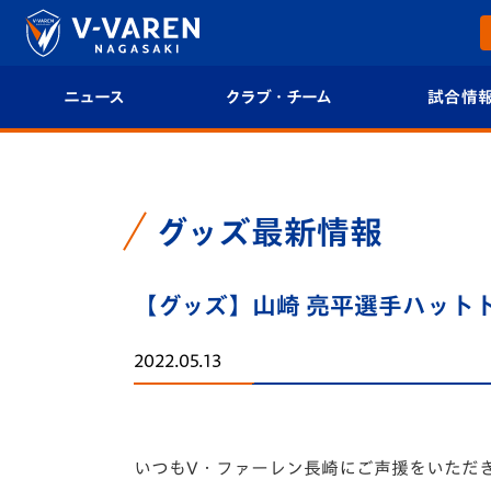
ニュース
クラブ・チーム
試合情
すべて
クラブプロフィール
試合日程/結果
トップチーム
フィロソフィー
試合情報
グッズ最新情報
クラブ
クラブ概要
順位表
【グッズ】山崎 亮平選手ハット
試合情報
エンブレム紹介
U-21 Jリーグ
2022.05.13
ファンクラブ
選手プロフィール
フォトギャラ
チケット
スタッフプロフィール
スタジアムグ
いつもV・ファーレン長崎にご声援をいただ