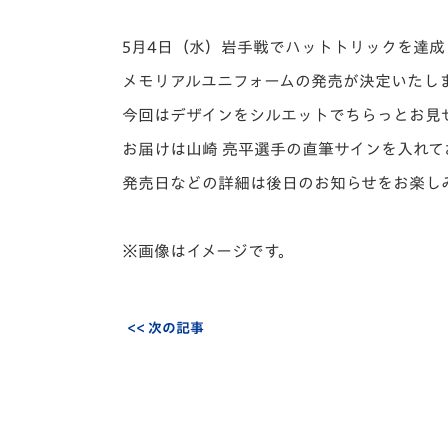
イベント
マスコット紹介
5月4日（水）岩手戦でハットトリックを達成
メディア
チームスケジュール
メモリアルユニフォームの発売が決定いたし
グッズ
クラブハウス（練習
今回はデザインをシルエットでちらっとお見
場）
お届けは山崎 亮平選手の直筆サインを入れ
ホームタウン
応援メディア
発売日などの詳細は後日のお知らせをお楽し
アカデミー
平和祈念活動
※画像はイメージです。
スクール
ホームタウン活動
<< 次の記事