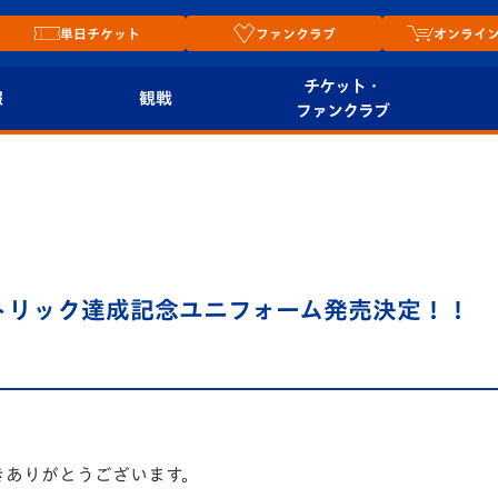
単日チケット
ファンクラブ
オンライ
チケット・
報
観戦
ファンクラブ
観戦ルール
チケット
オンラ
はじめての観戦ガイ
シーズンシート
2026
ド
ム
プレイヤーズスイート
Revive Team
店舗情
トリック達成記念ユニフォーム発売決定！！
関連
V-LOVERS（ファン
スタジアムへのアク
クラブ）
セス
リー
ヴィヴィくんの長崎
ルメ
おもてなしガイド
きありがとうございます。