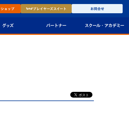
ン
ショップ
プレイヤーズ
スイート
お問合せ
グッズ
パートナー
スクール・
アカデミー
インショップ
パートナー企業一覧
アカデミー
-27ユニフォー
パートナー募集
U-18
法人限定 VIP BOX
U-15
報
U-12
スクール