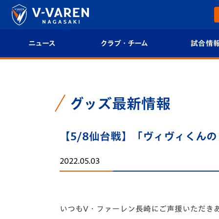
ニュース
クラブ・チーム
試合情
すべて
クラブプロフィール
試合日程/結果
トップチーム
フィロソフィー
試合情報
グッズ最新情報
クラブ
クラブ概要
順位表
【5/8仙台戦】「ヴィヴィくんの
試合情報
エンブレム紹介
U-21 Jリーグ
2022.05.03
ファンクラブ
選手プロフィール
フォトギャラ
チケット
スタッフプロフィール
スタジアムグ
いつもV・ファーレン長崎にご声援いただき