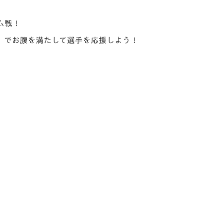
V-EXPRESS（ユニフ
ォーム入場）
ム戦！
」でお腹を満たして選手を応援しよう！