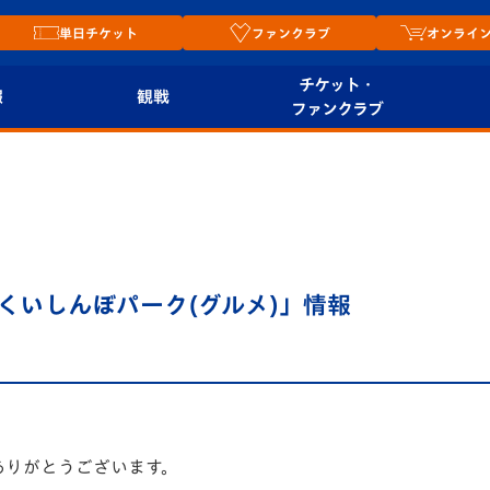
単日チケット
ファンクラブ
オンライ
チケット・
報
観戦
ファンクラブ
観戦ルール
チケット
オンラ
はじめての観戦ガイ
シーズンシート
2026
ド
ム
プレイヤーズスイート
Revive Team
店舗情
くいしんぼパーク(グルメ)」情報
関連
V-LOVERS（ファン
スタジアムへのアク
クラブ）
セス
リー
ヴィヴィくんの長崎
ルメ
おもてなしガイド
ありがとうございます。