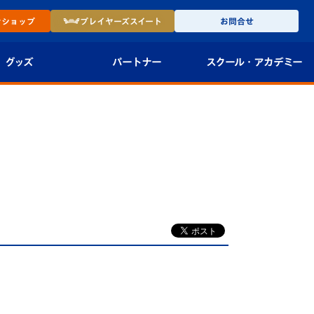
ン
ショップ
プレイヤーズ
スイート
お問合せ
グッズ
パートナー
スクール・
アカデミー
インショップ
パートナー企業一覧
アカデミー
-27ユニフォー
パートナー募集
U-18
法人限定 VIP BOX
U-15
報
U-12
スクール