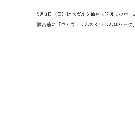
イベント
マスコット紹介
5月8日（日）はベガルタ仙台を迎えてのホー
メディア
チームスケジュール
試合前に「ヴィヴィくんのくいしんぼパーク
グッズ
クラブハウス（練習
場）
ホームタウン
応援メディア
アカデミー
平和祈念活動
スクール
ホームタウン活動