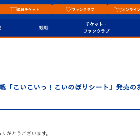
単日チケット
ファンクラブ
オンライ
チケット・
報
観戦
ファンクラブ
観戦ルール
チケット
オンラ
はじめての観戦ガイ
シーズンシート
2026
ド
ム
プレイヤーズスイート
Revive Team
店舗情
宮戦「こいこいっ！こいのぼりシート」発売の
関連
V-LOVERS（ファン
スタジアムへのアク
クラブ）
セス
リー
ヴィヴィくんの長崎
ルメ
おもてなしガイド
ありがとうございます。