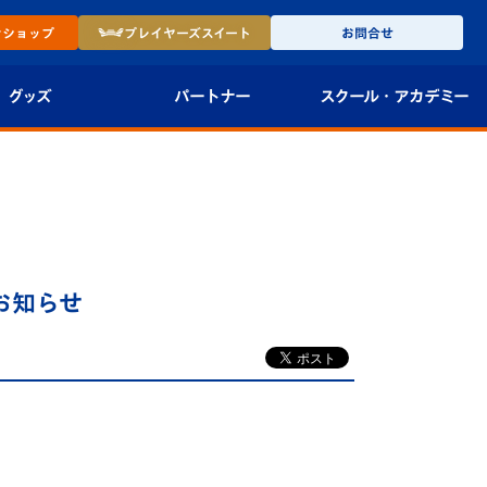
ン
ショップ
プレイヤーズ
スイート
お問合せ
グッズ
パートナー
スクール・
アカデミー
インショップ
パートナー企業一覧
アカデミー
-27ユニフォー
パートナー募集
U-18
法人限定 VIP BOX
U-15
報
お知らせ
U-12
スクール