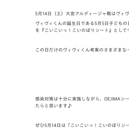
イベント
マスコット紹介
5月14日（土）大宮アルディージャ戦は
ヴィ
メディア
チームスケジュール
ヴィヴィくんの誕生日である5月5日子どもの
グッズ
クラブハウス（練習
を『こいこいっ！こいのぼりシート』として
場）
ホームタウン
この日だけのヴィヴィくん考案のさまざまな
応援メディア
アカデミー
平和祈念活動
スクール
ホームタウン活動
感染対策は十分に実施しながら、DEJIMA
たらと思います♪
ぜひ5月14日は「こいこいっ！こいのぼりシ