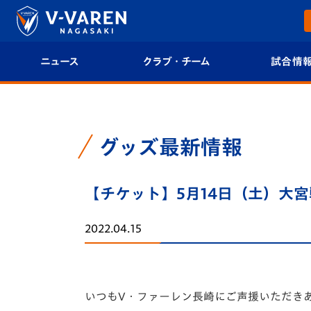
ニュース
クラブ・チーム
試合情
すべて
クラブプロフィール
試合日程/結果
トップチーム
フィロソフィー
試合情報
グッズ最新情報
クラブ
クラブ概要
順位表
【チケット】5月14日（土）大
試合情報
エンブレム紹介
U-21 Jリーグ
2022.04.15
ファンクラブ
選手プロフィール
フォトギャラ
チケット
スタッフプロフィール
スタジアムグ
いつもV・ファーレン長崎にご声援いただき