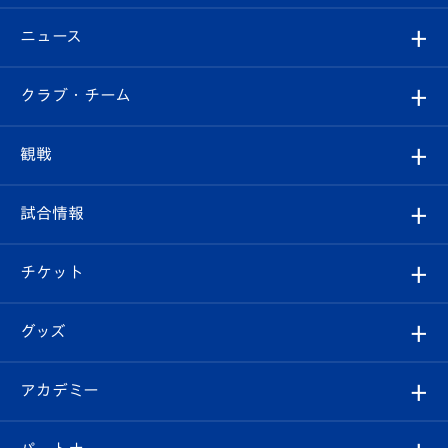
ニュース
すべて
クラブ・チーム
トップチーム
クラブプロフィール
観戦
クラブ
フィロソフィー
観戦ルール
試合情報
試合情報
クラブ概要
観戦ツアー
試合日程/結果
チケット
ファンクラブ
エンブレム紹介
はじめての観戦ガイド
順位表
チケット
グッズ
チケット
選手プロフィール
Revive Team
フォトギャラリー
シーズンシート
オンラインショップ
アカデミー
イベント
スタッフプロフィール
スタジアムへのアクセス
スタジアムグルメ
V-LOVERS（ファンクラブ）
2026-27ユニフォーム
メディア
育成からのお知らせ