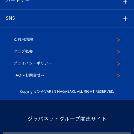
パートナー
マスコット紹介
ヴィヴィくんの長崎おもてなしガイド
はじめての観戦ガイド
プレイヤーズスイート
店舗情報
グッズ
アカデミー
チームスケジュール
V-EXPRESS
パートナー企業一覧
SNS
（ユニフォーム入場）
ホームタウン
U-18
クラブハウス（練習場）
パートナー募集
公式Twitter
ご利用規約
アカデミー
U-15
応援メディア
法人限定 VIP BOX
ヴィヴィくんインスタグラム
クラブ概要
スクール
U-12
メディア出演情報
プライバシーポリシー
公式LINE＠
スクール
FAQ〜お問合せ〜
平和祈念活動
Youtube公式チャンネル
ホームタウン活動
Copyright © V-VAREN NAGASAKI. ALL RIGHT RESERVED.
ジャパネットグループ関連サイト