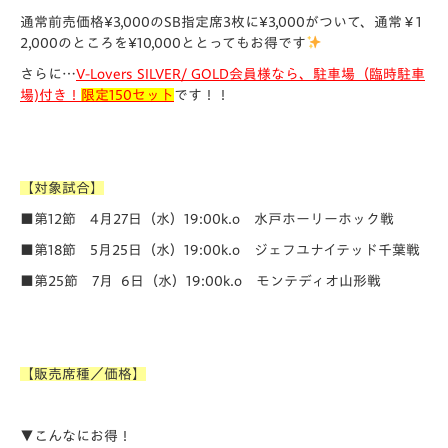
通常前売価格¥3,000のSB指定席3枚に¥3,000がついて、通常￥1
2,000のところを¥10,000ととってもお得です
さらに…
V-Lovers SILVER/ GOLD会員様なら、駐車場（臨時駐車
場)付き！
限定150セット
です！！
【対象試合】
■第12節 4月27日（水）19:00k.o 水戸ホーリーホック戦
■第18節 5月25日（水）19:00k.o ジェフユナイテッド千葉戦
■第25節 7月 6日（水）19:00k.o モンテディオ山形戦
【販売席種／価格】
▼こんなにお得！