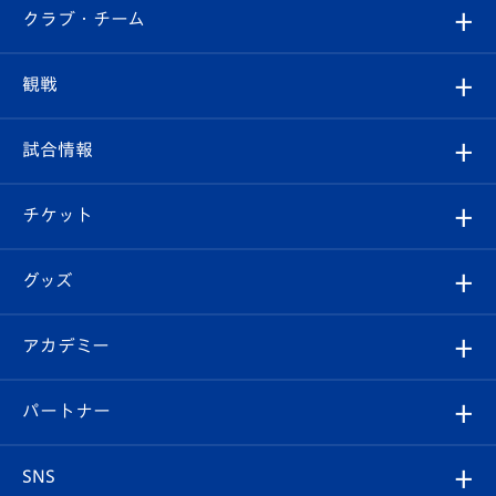
すべて
クラブ・チーム
トップチーム
クラブプロフィール
観戦
クラブ
フィロソフィー
観戦ルール
試合情報
試合情報
クラブ概要
観戦ツアー
試合日程/結果
チケット
ファンクラブ
エンブレム紹介
はじめての観戦ガイド
順位表
チケット
グッズ
チケット
選手プロフィール
Revive Team
フォトギャラリー
シーズンシート
オンラインショップ
アカデミー
イベント
スタッフプロフィール
スタジアムへのアクセス
スタジアムグルメ
V-LOVERS（ファンクラブ）
2026-27ユニフォーム
メディア
育成からのお知らせ
パートナー
マスコット紹介
ヴィヴィくんの長崎おもてなしガイド
はじめての観戦ガイド
プレイヤーズスイート
店舗情報
グッズ
アカデミー
チームスケジュール
V-EXPRESS
パートナー企業一覧
SNS
（ユニフォーム入場）