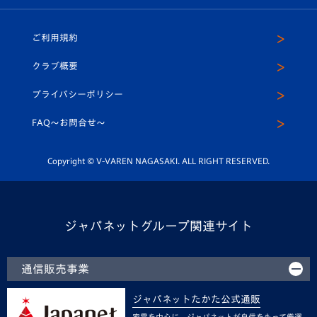
ホームタウン
U-18
クラブハウス（練習場）
パートナー募集
公式Twitter
ご利用規約
アカデミー
U-15
応援メディア
法人限定 VIP BOX
ヴィヴィくんインスタグラム
クラブ概要
スクール
U-12
メディア出演情報
プライバシーポリシー
公式LINE＠
スクール
FAQ〜お問合せ〜
平和祈念活動
Youtube公式チャンネル
ホームタウン活動
Copyright © V-VAREN NAGASAKI. ALL RIGHT RESERVED.
ジャパネットグループ関連サイト
通信販売事業
ジャパネットたかた公式通販
家電を中心に、ジャパネットが自信をもって厳選