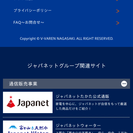
スクール
U-12
メディア出演情報
プライバシーポリシー
公式LINE＠
スクール
FAQ〜お問合せ〜
平和祈念活動
Youtube公式チャンネル
ホームタウン活動
Copyright © V-VAREN NAGASAKI. ALL RIGHT RESERVED.
ジャパネットグループ関連サイト
通信販売事業
ジャパネットたかた公式通販
家電を中心に、ジャパネットが自信をもって厳選
した商品だけをご紹介！
ジャパネットウォーター
上質な「富士山の天然水」。安心・安全、こだわ