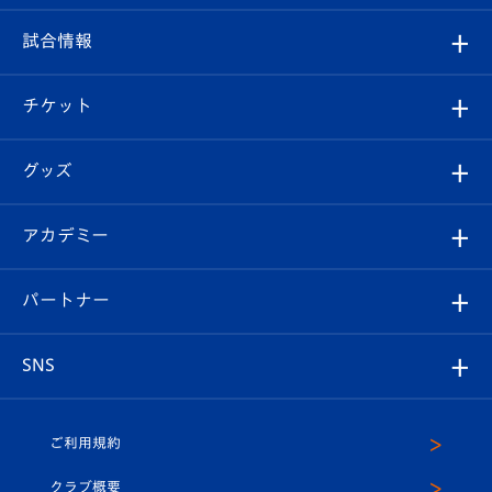
クラブ
フィロソフィー
観戦ルール
試合情報
試合情報
クラブ概要
観戦ツアー
試合日程/結果
チケット
ファンクラブ
エンブレム紹介
はじめての観戦ガイド
順位表
チケット
グッズ
チケット
選手プロフィール
Revive Team
フォトギャラリー
シーズンシート
オンラインショップ
アカデミー
イベント
スタッフプロフィール
スタジアムへのアクセス
スタジアムグルメ
V-LOVERS（ファンクラブ）
2026-27ユニフォーム
メディア
育成からのお知らせ
パートナー
マスコット紹介
ヴィヴィくんの長崎おもてなしガイド
はじめての観戦ガイド
プレイヤーズスイート
店舗情報
グッズ
アカデミー
チームスケジュール
V-EXPRESS
パートナー企業一覧
SNS
（ユニフォーム入場）
ホームタウン
U-18
クラブハウス（練習場）
パートナー募集
公式Twitter
ご利用規約
アカデミー
U-15
応援メディア
法人限定 VIP BOX
ヴィヴィくんインスタグラム
クラブ概要