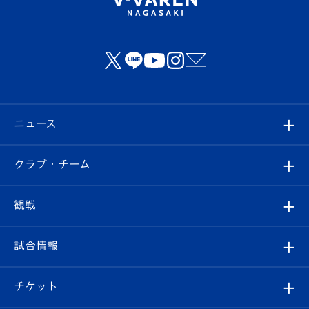
ニュース
すべて
クラブ・チーム
トップチーム
クラブプロフィール
観戦
クラブ
フィロソフィー
観戦ルール
試合情報
試合情報
クラブ概要
観戦ツアー
試合日程/結果
チケット
ファンクラブ
エンブレム紹介