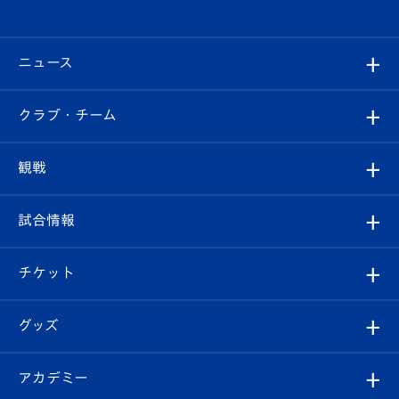
ニュース
すべて
クラブ・チーム
トップチーム
クラブプロフィール
観戦
クラブ
フィロソフィー
観戦ルール
試合情報
試合情報
クラブ概要
観戦ツアー
試合日程/結果
チケット
ファンクラブ
エンブレム紹介
はじめての観戦ガイド
順位表
チケット
グッズ
チケット
選手プロフィール
Revive Team
フォトギャラリー
シーズンシート
オンラインショップ
アカデミー
イベント
スタッフプロフィール
スタジアムへのアクセス