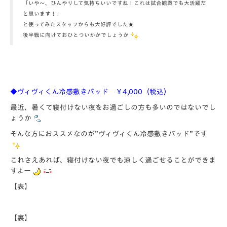
「いや～、ひんやりして気持ちいいですね！これは試合観戦でも大活躍だ
と思います！」
と使ってみたスタッフからも大好評でした★
後半戦に向けておひとついかかでしょうか
◆ヴィヴィくん冷感敷きパッド ￥4,000（税込）
最近、暑くて寝付けない夜をお過ごしの方も多いのではないでし
ょうか
そんな方におススメなのが”ヴィヴィくん冷感敷きパッド”です
これさえあれば、寝付けない夜でも涼しく過ごせることができま
すよー
【表】
【裏】