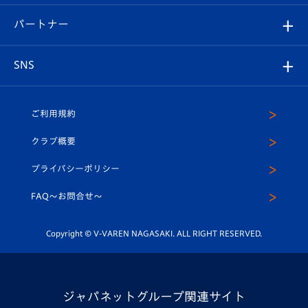
スタジアムグルメ
V-LOVERS（ファンクラブ）
2026-27ユニフォーム
メディア
育成からのお知らせ
パートナー
マスコット紹介
ヴィヴィくんの長崎おもてなしガイド
はじめての観戦ガイド
プレイヤーズスイート
店舗情報
グッズ
アカデミー
チームスケジュール
V-EXPRESS
パートナー企業一覧
SNS
（ユニフォーム入場）
ホームタウン
U-18
クラブハウス（練習場）
パートナー募集
公式Twitter
ご利用規約
アカデミー
U-15
応援メディア
法人限定 VIP BOX
ヴィヴィくんインスタグラム
クラブ概要
スクール
U-12
メディア出演情報
プライバシーポリシー
公式LINE＠
スクール
FAQ〜お問合せ〜
平和祈念活動
Youtube公式チャンネル
ホームタウン活動
Copyright © V-VAREN NAGASAKI. ALL RIGHT RESERVED.
ジャパネットグループ関連サイト