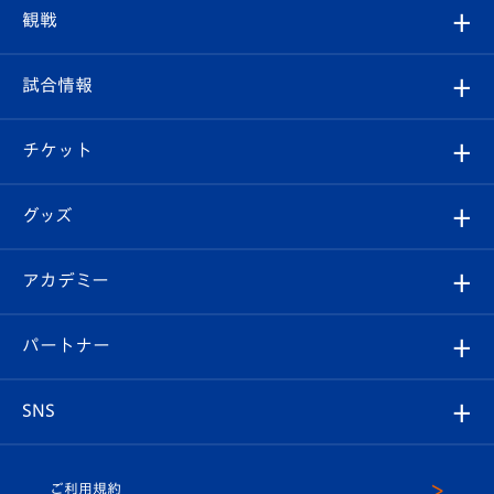
トップチーム
クラブプロフィール
観戦
クラブ
フィロソフィー
観戦ルール
試合情報
試合情報
クラブ概要
観戦ツアー
試合日程/結果
チケット
ファンクラブ
エンブレム紹介
はじめての観戦ガイド
順位表
チケット
グッズ
チケット
選手プロフィール
Revive Team
フォトギャラリー
シーズンシート
オンラインショップ
アカデミー
イベント
スタッフプロフィール
スタジアムへのアクセス
スタジアムグルメ
V-LOVERS（ファンクラブ）
2026-27ユニフォーム
メディア
育成からのお知らせ
パートナー
マスコット紹介
ヴィヴィくんの長崎おもてなしガイド
はじめての観戦ガイド
プレイヤーズスイート
店舗情報
グッズ
アカデミー
チームスケジュール
V-EXPRESS
パートナー企業一覧
SNS
（ユニフォーム入場）
ホームタウン
U-18
クラブハウス（練習場）
パートナー募集
公式Twitter
ご利用規約