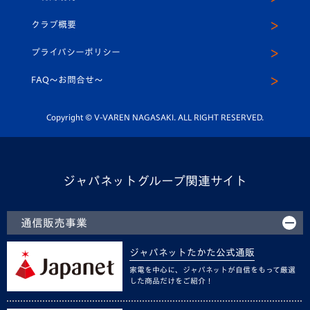
アカデミー
U-15
応援メディア
法人限定 VIP BOX
ヴィヴィくんインスタグラム
クラブ概要
スクール
U-12
メディア出演情報
プライバシーポリシー
公式LINE＠
スクール
FAQ〜お問合せ〜
平和祈念活動
Youtube公式チャンネル
ホームタウン活動
Copyright © V-VAREN NAGASAKI. ALL RIGHT RESERVED.
ジャパネットグループ関連サイト
通信販売事業
ジャパネットたかた公式通販
家電を中心に、ジャパネットが自信をもって厳選
した商品だけをご紹介！