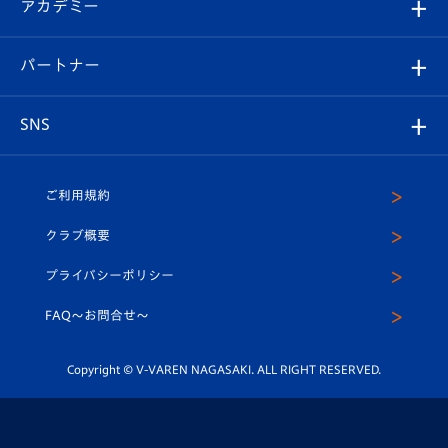
オンラインショップ
アカデミー
イベント
スタッフプロフィール
スタジアムへのアクセス
スタジアムグルメ
V-LOVERS（ファンクラブ）
2026-27ユニフォーム
メディア
育成からのお知らせ
パートナー
マスコット紹介
ヴィヴィくんの長崎おもてなしガイド
はじめての観戦ガイド
プレイヤーズスイート
店舗情報
グッズ
アカデミー
チームスケジュール
V-EXPRESS
パートナー企業一覧
SNS
（ユニフォーム入場）
ホームタウン
U-18
クラブハウス（練習場）
パートナー募集
公式Twitter
ご利用規約
アカデミー
U-15
応援メディア
法人限定 VIP BOX
ヴィヴィくんインスタグラム
クラブ概要
スクール
U-12
メディア出演情報
プライバシーポリシー
公式LINE＠
スクール
FAQ〜お問合せ〜
平和祈念活動
Youtube公式チャンネル
ホームタウン活動
Copyright © V-VAREN NAGASAKI. ALL RIGHT RESERVED.