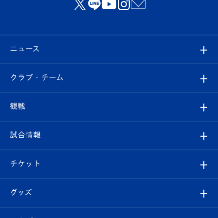
ニュース
すべて
クラブ・チーム
トップチーム
クラブプロフィール
観戦
クラブ
フィロソフィー
観戦ルール
試合情報
試合情報
クラブ概要
観戦ツアー
試合日程/結果
チケット
ファンクラブ
エンブレム紹介
はじめての観戦ガイド
順位表
チケット
グッズ
チケット
選手プロフィール
Revive Team
フォトギャラリー
シーズンシート