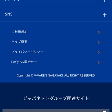
ヴィヴィくんの長崎おもてなしガイド
はじめての観戦ガイド
プレイヤーズスイート
店舗情報
グッズ
アカデミー
チームスケジュール
V-EXPRESS
パートナー企業一覧
SNS
（ユニフォーム入場）
ホームタウン
U-18
クラブハウス（練習場）
パートナー募集
公式Twitter
ご利用規約
アカデミー
U-15
応援メディア
法人限定 VIP BOX
ヴィヴィくんインスタグラム
クラブ概要
スクール
U-12
メディア出演情報
プライバシーポリシー
公式LINE＠
スクール
FAQ〜お問合せ〜
平和祈念活動
Youtube公式チャンネル
ホームタウン活動
Copyright © V-VAREN NAGASAKI. ALL RIGHT RESERVED.
ジャパネットグループ関連サイト