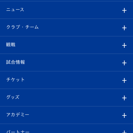
ニュース
すべて
クラブ・チーム
トップチーム
クラブプロフィール
観戦
クラブ
フィロソフィー
観戦ルール
試合情報
試合情報
クラブ概要
観戦ツアー
試合日程/結果
チケット
ファンクラブ
エンブレム紹介
はじめての観戦ガイド
順位表
チケット
グッズ
チケット
選手プロフィール
Revive Team
フォトギャラリー
シーズンシート
オンラインショップ
アカデミー
イベント
スタッフプロフィール
スタジアムへのアクセス
スタジアムグルメ
V-LOVERS（ファンクラブ）
2026-27ユニフォーム
メディア
育成からのお知らせ
パートナー
マスコット紹介