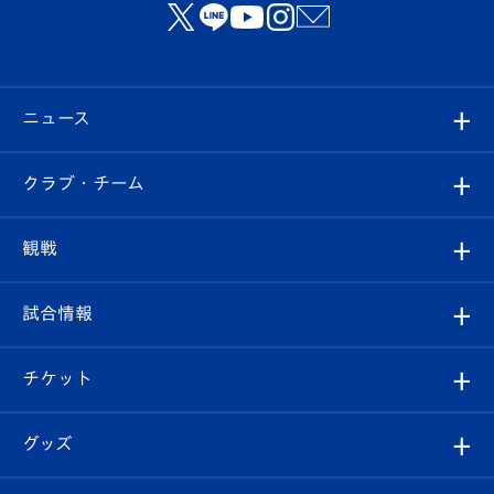
ニュース
すべて
クラブ・チーム
トップチーム
クラブプロフィール
観戦
クラブ
フィロソフィー
観戦ルール
試合情報
試合情報
クラブ概要
観戦ツアー
試合日程/結果
チケット
ファンクラブ
エンブレム紹介
はじめての観戦ガイド
順位表
チケット
グッズ
チケット
選手プロフィール
Revive Team
フォトギャラリー
シーズンシート