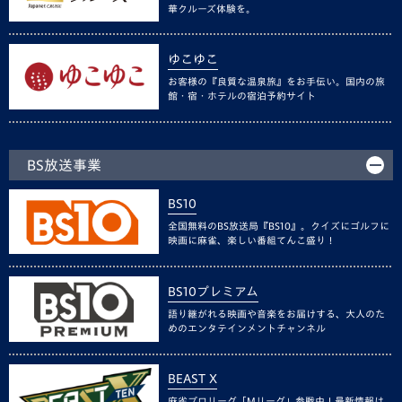
華クルーズ体験を。
ゆこゆこ
お客様の『良質な温泉旅』をお手伝い。国内の旅
館・宿・ホテルの宿泊予約サイト
BS放送事業
BS10
全国無料のBS放送局『BS10』。クイズにゴルフに
映画に麻雀、楽しい番組てんこ盛り！
BS10プレミアム
語り継がれる映画や音楽をお届けする、大人のた
めのエンタテインメントチャンネル
BEAST X
麻雀プロリーグ「Mリーグ」参戦中！最新情報は