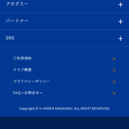
オンラインショップ
アカデミー
イベント
スタッフプロフィール
スタジアムへのアクセス
スタジアムグルメ
V-LOVERS（ファンクラブ）
2026-27ユニフォーム
メディア
育成からのお知らせ
パートナー
マスコット紹介
ヴィヴィくんの長崎おもてなしガイド
はじめての観戦ガイド
プレイヤーズスイート
店舗情報
グッズ
アカデミー
チームスケジュール
V-EXPRESS
パートナー企業一覧
SNS
（ユニフォーム入場）
ホームタウン
U-18
クラブハウス（練習場）
パートナー募集
公式Twitter
ご利用規約
アカデミー
U-15
応援メディア
法人限定 VIP BOX
ヴィヴィくんインスタグラム
クラブ概要
スクール
U-12
メディア出演情報
プライバシーポリシー
公式LINE＠
スクール
FAQ〜お問合せ〜
平和祈念活動
Youtube公式チャンネル
ホームタウン活動
Copyright © V-VAREN NAGASAKI. ALL RIGHT RESERVED.