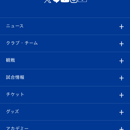
ニュース
すべて
クラブ・チーム
トップチーム
クラブプロフィール
観戦
クラブ
フィロソフィー
観戦ルール
試合情報
試合情報
クラブ概要
観戦ツアー
試合日程/結果
チケット
ファンクラブ
エンブレム紹介
はじめての観戦ガイド
順位表
チケット
グッズ
チケット
選手プロフィール
Revive Team
フォトギャラリー
シーズンシート
オンラインショップ
アカデミー
イベント