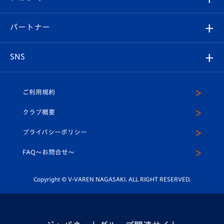
スタッフプロフィール
スタジアムへのアクセス
スタジアムグルメ
V-LOVERS（ファンクラブ）
2026-27ユニフォーム
メディア
育成からのお知らせ
パートナー
マスコット紹介
ヴィヴィくんの長崎おもてなしガイド
はじめての観戦ガイド
プレイヤーズスイート
店舗情報
グッズ
アカデミー
チームスケジュール
V-EXPRESS
パートナー企業一覧
SNS
（ユニフォーム入場）
ホームタウン
U-18
クラブハウス（練習場）
パートナー募集
公式Twitter
ご利用規約
アカデミー
U-15
応援メディア
法人限定 VIP BOX
ヴィヴィくんインスタグラム
クラブ概要
スクール
U-12
メディア出演情報
プライバシーポリシー
公式LINE＠
スクール
FAQ〜お問合せ〜
平和祈念活動
Youtube公式チャンネル
ホームタウン活動
Copyright © V-VAREN NAGASAKI. ALL RIGHT RESERVED.