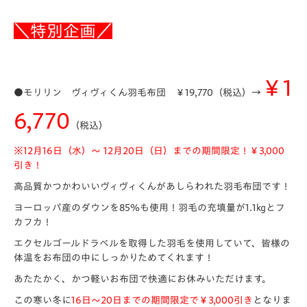
＼特別企画／
￥1
●モリリン ヴィヴィくん羽毛布団 ￥19,770（税込）→
6,770
（税込）
※12月16日（水）～ 12月20日（日）までの期間限定！￥3,000
引き！
高品質かつかわいいヴィヴィくんがあしらわれた
羽毛布団
です！
ヨーロッパ産のダウンを85％も使用！羽毛の充填量が1.1㎏とフ
カフカ！
エクセルゴールドラベルを取得した羽毛を使用していて、皆様の
体温をお布団の中にしっかりためてくれます！
あたたかく、かつ軽いお布団で快適にお休みいただけます。
この寒い冬に
16日～20日までの期間限定で￥3,000引き
となりま