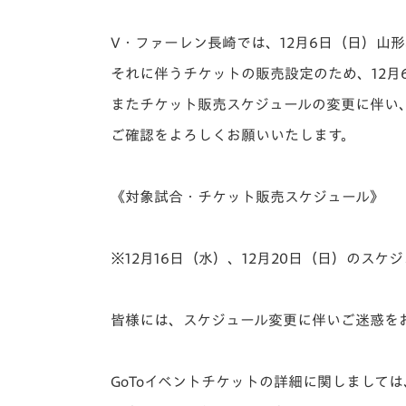
イベント
マスコット紹介
V・ファーレン長崎では、12月6日（日）山
メディア
チームスケジュール
それに伴うチケットの販売設定のため、12
グッズ
クラブハウス（練習
またチケット販売スケジュールの変更に伴い
場）
ご確認をよろしくお願いいたします。
ホームタウン
応援メディア
アカデミー
《対象試合・チケット販売スケジュール》
平和祈念活動
スクール
ホームタウン活動
※12月16日（水）、12月20日（日）のス
皆様には、スケジュール変更に伴いご迷惑を
GoToイベントチケットの詳細に関しましては