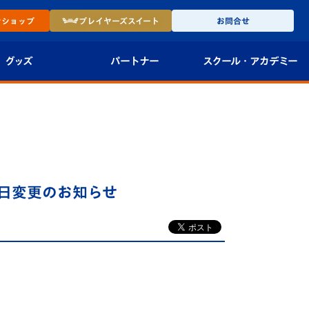
ン
ショップ
プレイヤーズ
スイート
お問合せ
グッズ
パートナー
スクール・
アカデミー
インショップ
パートナー企業一覧
アカデミー
-27ユニフォー
パートナー募集
U-18
法人限定 VIP BOX
U-15
報
売日変更のお知らせ
U-12
スクール