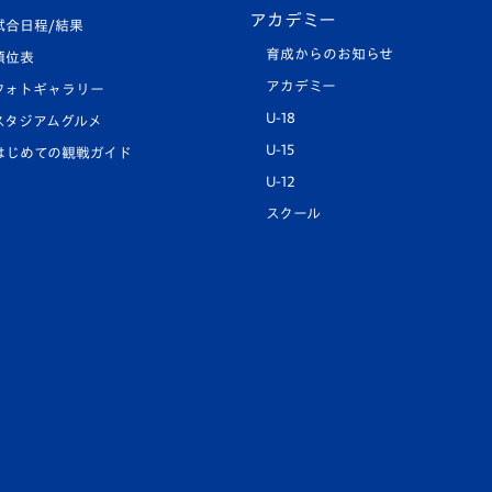
アカデミー
試合日程/結果
育成からのお知らせ
順位表
アカデミー
フォトギャラリー
U-18
スタジアムグルメ
U-15
はじめての観戦ガイド
U-12
スクール