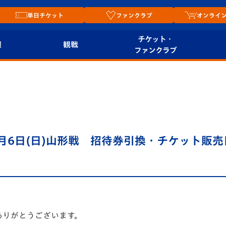
単日チケット
ファンクラブ
オンライ
チケット・
報
観戦
ファンクラブ
観戦ルール
チケット
オンラ
はじめての観戦ガイ
シーズンシート
2026
ド
ム
プレイヤーズスイート
Revive Team
店舗情
2月6日(日)山形戦 招待券引換・チケット販
関連
V-LOVERS（ファン
スタジアムへのアク
クラブ）
セス
リー
ヴィヴィくんの長崎
ルメ
おもてなしガイド
ありがとうございます。