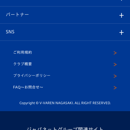
スタッフプロフィール
スタジアムへのアクセス
スタジアムグルメ
V-LOVERS（ファンクラブ）
2026-27ユニフォーム
メディア
育成からのお知らせ
パートナー
マスコット紹介
ヴィヴィくんの長崎おもてなしガイド
はじめての観戦ガイド
プレイヤーズスイート
店舗情報
グッズ
アカデミー
チームスケジュール
V-EXPRESS
パートナー企業一覧
SNS
（ユニフォーム入場）
ホームタウン
U-18
クラブハウス（練習場）
パートナー募集
公式Twitter
ご利用規約
アカデミー
U-15
応援メディア
法人限定 VIP BOX
ヴィヴィくんインスタグラム
クラブ概要
スクール
U-12
メディア出演情報
プライバシーポリシー
公式LINE＠
スクール
FAQ〜お問合せ〜
平和祈念活動
Youtube公式チャンネル
ホームタウン活動
Copyright © V-VAREN NAGASAKI. ALL RIGHT RESERVED.
ジャパネットグループ関連サイト