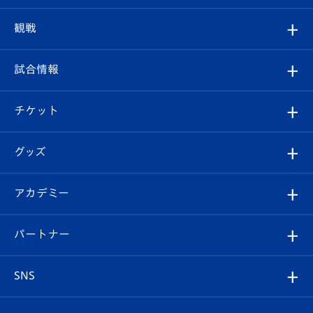
トップチーム
クラブプロフィール
観戦
クラブ
フィロソフィー
観戦ルール
試合情報
試合情報
クラブ概要
観戦ツアー
試合日程/結果
チケット
ファンクラブ
エンブレム紹介
はじめての観戦ガイド
順位表
チケット
グッズ
チケット
選手プロフィール
Revive Team
フォトギャラリー
シーズンシート
オンラインショップ
アカデミー
イベント
スタッフプロフィール
スタジアムへのアクセス
スタジアムグルメ
V-LOVERS（ファンクラブ）
2026-27ユニフォーム
メディア
育成からのお知らせ
パートナー
マスコット紹介
ヴィヴィくんの長崎おもてなしガイド
はじめての観戦ガイド
プレイヤーズスイート
店舗情報
グッズ
アカデミー
チームスケジュール
V-EXPRESS
パートナー企業一覧
SNS
（ユニフォーム入場）
ホームタウン
U-18
クラブハウス（練習場）
パートナー募集