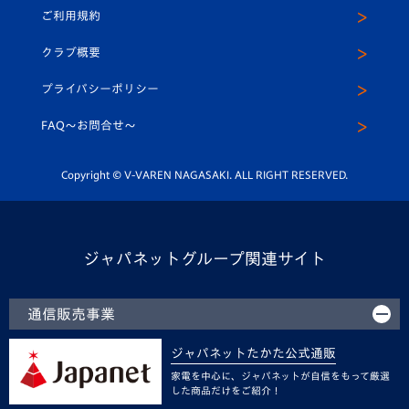
公式Twitter
ご利用規約
アカデミー
U-15
応援メディア
法人限定 VIP BOX
ヴィヴィくんインスタグラム
クラブ概要
スクール
U-12
メディア出演情報
プライバシーポリシー
公式LINE＠
スクール
FAQ〜お問合せ〜
平和祈念活動
Youtube公式チャンネル
ホームタウン活動
Copyright © V-VAREN NAGASAKI. ALL RIGHT RESERVED.
ジャパネットグループ関連サイト
通信販売事業
ジャパネットたかた公式通販
家電を中心に、ジャパネットが自信をもって厳選
した商品だけをご紹介！