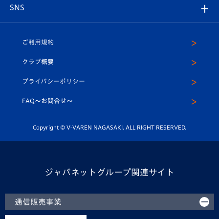
アカデミー
チームスケジュール
V-EXPRESS
パートナー企業一覧
SNS
（ユニフォーム入場）
ホームタウン
U-18
クラブハウス（練習場）
パートナー募集
公式Twitter
ご利用規約
アカデミー
U-15
応援メディア
法人限定 VIP BOX
ヴィヴィくんインスタグラム
クラブ概要
スクール
U-12
メディア出演情報
プライバシーポリシー
公式LINE＠
スクール
FAQ〜お問合せ〜
平和祈念活動
Youtube公式チャンネル
ホームタウン活動
Copyright © V-VAREN NAGASAKI. ALL RIGHT RESERVED.
ジャパネットグループ関連サイト
通信販売事業