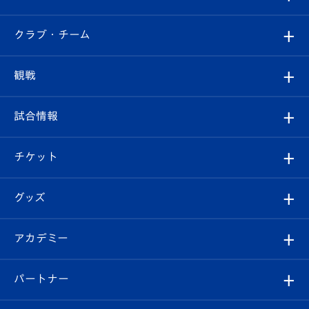
すべて
クラブ・チーム
トップチーム
クラブプロフィール
観戦
クラブ
フィロソフィー
観戦ルール
試合情報
試合情報
クラブ概要
観戦ツアー
試合日程/結果
チケット
ファンクラブ
エンブレム紹介
はじめての観戦ガイド
順位表
チケット
グッズ
チケット
選手プロフィール
Revive Team
フォトギャラリー
シーズンシート
オンラインショップ
アカデミー
イベント
スタッフプロフィール
スタジアムへのアクセス
スタジアムグルメ
V-LOVERS（ファンクラブ）
2026-27ユニフォーム
メディア
育成からのお知らせ
パートナー
マスコット紹介
ヴィヴィくんの長崎おもてなしガイド
はじめての観戦ガイド
プレイヤーズスイート
店舗情報
グッズ