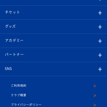
試合情報
クラブ概要
観戦ツアー
試合日程/結果
チケット
ファンクラブ
エンブレム紹介
はじめての観戦ガイド
順位表
チケット
グッズ
チケット
選手プロフィール
Revive Team
フォトギャラリー
シーズンシート
オンラインショップ
アカデミー
イベント
スタッフプロフィール
スタジアムへのアクセス
スタジアムグルメ
V-LOVERS（ファンクラブ）
2026-27ユニフォーム
メディア
育成からのお知らせ
パートナー
マスコット紹介
ヴィヴィくんの長崎おもてなしガイド
はじめての観戦ガイド
プレイヤーズスイート
店舗情報
グッズ
アカデミー
チームスケジュール
V-EXPRESS
パートナー企業一覧
SNS
（ユニフォーム入場）
ホームタウン
U-18
クラブハウス（練習場）
パートナー募集
公式Twitter
ご利用規約
アカデミー
U-15
応援メディア
法人限定 VIP BOX
ヴィヴィくんインスタグラム
クラブ概要
スクール
U-12
メディア出演情報
プライバシーポリシー
公式LINE＠