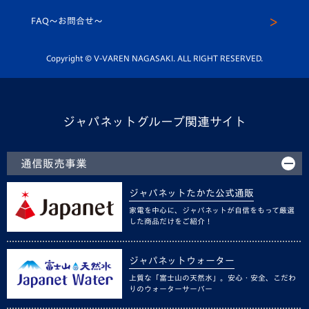
スクール
FAQ〜お問合せ〜
平和祈念活動
Youtube公式チャンネル
ホームタウン活動
Copyright © V-VAREN NAGASAKI. ALL RIGHT RESERVED.
ジャパネットグループ関連サイト
通信販売事業
ジャパネットたかた公式通販
家電を中心に、ジャパネットが自信をもって厳選
した商品だけをご紹介！
ジャパネットウォーター
上質な「富士山の天然水」。安心・安全、こだわ
りのウォーターサーバー