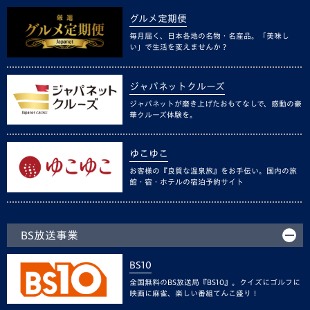
グルメ定期便
毎月届く、日本各地の名物・名産品。「美味し
い」で生活を変えませんか？
ジャパネットクルーズ
ジャパネットが磨き上げたおもてなしで、感動の豪
華クルーズ体験を。
ゆこゆこ
お客様の『良質な温泉旅』をお手伝い。国内の旅
館・宿・ホテルの宿泊予約サイト
BS放送事業
BS10
全国無料のBS放送局『BS10』。クイズにゴルフに
映画に麻雀、楽しい番組てんこ盛り！