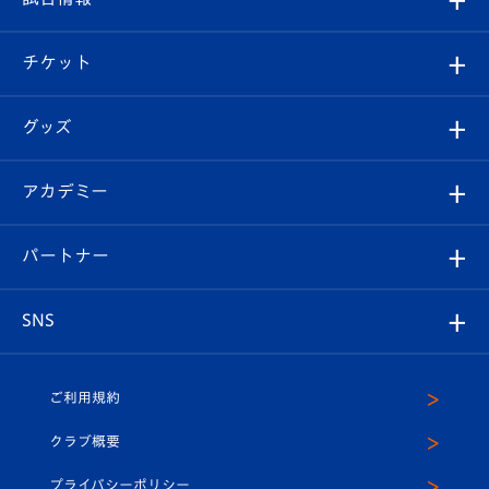
試合情報
クラブ概要
観戦ツアー
試合日程/結果
チケット
ファンクラブ
エンブレム紹介
はじめての観戦ガイド
順位表
チケット
グッズ
チケット
選手プロフィール
Revive Team
フォトギャラリー
シーズンシート
オンラインショップ
アカデミー
イベント
スタッフプロフィール
スタジアムへのアクセス
スタジアムグルメ
V-LOVERS（ファンクラブ）
2026-27ユニフォーム
メディア
育成からのお知らせ
パートナー
マスコット紹介
ヴィヴィくんの長崎おもてなしガイド
はじめての観戦ガイド
プレイヤーズスイート
店舗情報
グッズ
アカデミー
チームスケジュール
V-EXPRESS
パートナー企業一覧
SNS
（ユニフォーム入場）
ホームタウン
U-18
クラブハウス（練習場）
パートナー募集
公式Twitter
ご利用規約
アカデミー
U-15
応援メディア
法人限定 VIP BOX
ヴィヴィくんインスタグラム
クラブ概要
スクール
U-12
メディア出演情報
プライバシーポリシー
公式LINE＠