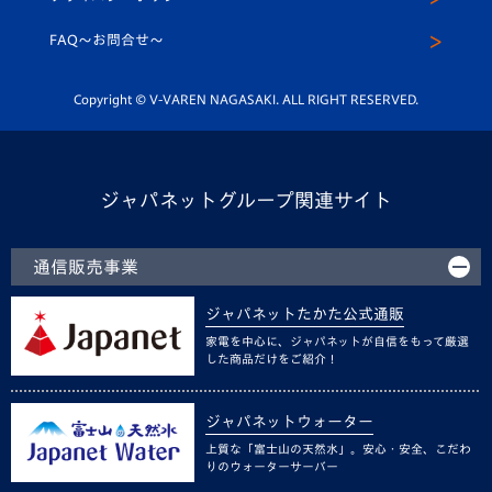
スクール
FAQ〜お問合せ〜
平和祈念活動
Youtube公式チャンネル
ホームタウン活動
Copyright © V-VAREN NAGASAKI. ALL RIGHT RESERVED.
ジャパネットグループ関連サイト
通信販売事業
ジャパネットたかた公式通販
家電を中心に、ジャパネットが自信をもって厳選
した商品だけをご紹介！
ジャパネットウォーター
上質な「富士山の天然水」。安心・安全、こだわ
りのウォーターサーバー