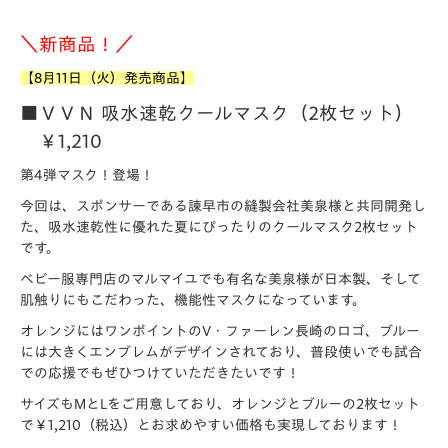
＼新商品！／
【8月11日（火）発売商品】
■ＶＶＮ 吸水速乾クールマスク（2枚セット）
￥1,210
第4弾マスク！登場！
今回は、スポンサーである諫早市の縫製会社美泉様と共同開発し
た、吸水速乾性に優れた夏にぴったりのクールマスク2枚セット
です。
ベビー服専門店のマルマイユでも有名な美泉様が日本製、そして
肌触りにもこだわった、機能性マスクになっています。
オレンジにはワンポイントのV・ファーレン長崎のロゴ、ブルー
には大きくエンブレムがデザインされており、普段使いでも試合
での応援でもぜひつけていただきたいです！
サイズもMとLをご用意しており、オレンジとブルーの2枚セット
で￥1,210（税込）とお求めやすい価格も実現しております！