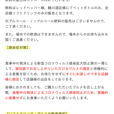
飲料の販売はコンコース内にて行います。
飲料はレッドペッパー様、鶴川酒店様にてペットボトルのみ、全
店舗ソフトドリンクのみの販売となります。
※アルコール・ノンアルコール飲料の販売はございませんので、
ご了承ください。
また、場内での飲酒はできませんので、場外からのお持ち込みも
固くご遠慮ください。
【感染症対策】
食事中の飛沫による新型コロナウィルス感染拡大防止策の一環と
して、
個包装で
お召し上がりいただけるグルメの選定
と待機列に
よる密集を防ぐため、お待たせせずに
すぐにお渡しができる店舗
様に限定
して店舗様の出店をしております。
皆様におかれましても、ご購入いただいたグルメを召し上がる
際、
食事中の飛沫による
コロナウィルス感染防止のため、意識的
に密集せず
にお食事いただくようお願いいたします。
【ソフトドリンク・グルメの販売場所】