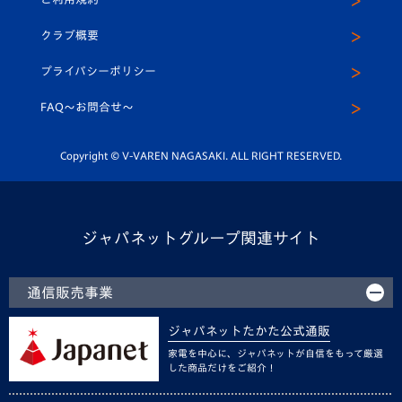
アカデミー
U-15
応援メディア
法人限定 VIP BOX
ヴィヴィくんインスタグラム
クラブ概要
スクール
U-12
メディア出演情報
プライバシーポリシー
公式LINE＠
スクール
FAQ〜お問合せ〜
平和祈念活動
Youtube公式チャンネル
ホームタウン活動
Copyright © V-VAREN NAGASAKI. ALL RIGHT RESERVED.
ジャパネットグループ関連サイト
通信販売事業
ジャパネットたかた公式通販
家電を中心に、ジャパネットが自信をもって厳選
した商品だけをご紹介！