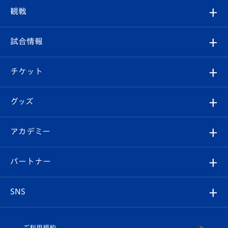
トップチーム
クラブプロフィール
観戦
クラブ
フィロソフィー
観戦ルール
試合情報
試合情報
クラブ概要
観戦ツアー
試合日程/結果
チケット
ファンクラブ
エンブレム紹介
はじめての観戦ガイド
順位表
チケット
グッズ
チケット
選手プロフィール
Revive Team
フォトギャラリー
シーズンシート
オンラインショップ
アカデミー
イベント
スタッフプロフィール
スタジアムへのアクセス
スタジアムグルメ
V-LOVERS（ファンクラブ）
2026-27ユニフォーム
メディア
育成からのお知らせ
パートナー
マスコット紹介
ヴィヴィくんの長崎おもてなしガイド
はじめての観戦ガイド
プレイヤーズスイート
店舗情報
グッズ
アカデミー
チームスケジュール
V-EXPRESS
パートナー企業一覧
SNS
（ユニフォーム入場）
ホームタウン
U-18
クラブハウス（練習場）
パートナー募集
公式Twitter
ご利用規約