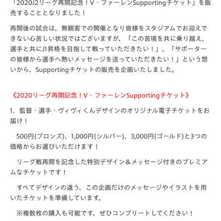
「2020J2リーグ再開記念！V・ファーレンSupportingチケット」を販
売することとなりました！
再開後の試合は、無観客での開催となり皆様をスタジアムで
お迎えで
きない心苦しい状況ではございますが、「
この苦境を共に乗り越え、
選手と共にJ1昇格を目指して戦っていただきたい！」、「
サポーター
の皆様から選手へ熱いメッセージを送っていただきたい！」という想
い
から、Supportingチケットの販売を企画いたしました。
《2020リーグ再開記念！V・ファーレンSupportingチケット》
1．監督・選手・ヴィヴィくんデザインのオリジナル電子チケットをお
届け！
500円(ブロンズ)、1,000円(シルバー)、3,000円(ゴールド)と3つの
価格からお選びいただけます！
リーグ戦再開を記念した特別デザイン＆メッセージ付きのプレミア
ムなチケットです！
すべてデザインの違う、この企画だけのメッセージやイラストを用
いたチケットを準備しています。
※複数枚の購入も可能です、ぜひコンプリートしてください！