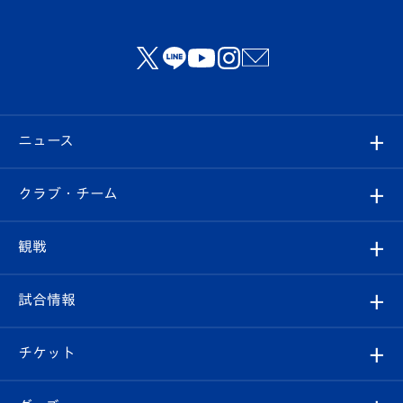
ニュース
すべて
クラブ・チーム
トップチーム
クラブプロフィール
観戦
クラブ
フィロソフィー
観戦ルール
試合情報
試合情報
クラブ概要
観戦ツアー
試合日程/結果
チケット
ファンクラブ
エンブレム紹介
はじめての観戦ガイド
順位表
チケット