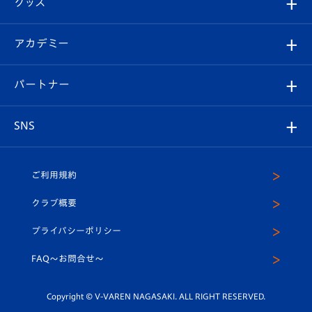
グッズ
チケット
選手プロフィール
Revive Team
フォトギャラリー
シーズンシート
オンラインショップ
アカデミー
イベント
スタッフプロフィール
スタジアムへのアクセス
スタジアムグルメ
V-LOVERS（ファンクラブ）
2026-27ユニフォーム
メディア
育成からのお知らせ
パートナー
マスコット紹介
ヴィヴィくんの長崎おもてなしガイド
はじめての観戦ガイド
プレイヤーズスイート
店舗情報
グッズ
アカデミー
チームスケジュール
V-EXPRESS
パートナー企業一覧
SNS
（ユニフォーム入場）
ホームタウン
U-18
クラブハウス（練習場）
パートナー募集
公式Twitter
ご利用規約
アカデミー
U-15
応援メディア
法人限定 VIP BOX
ヴィヴィくんインスタグラム
クラブ概要
スクール
U-12
メディア出演情報
プライバシーポリシー
公式LINE＠
スクール
FAQ〜お問合せ〜
平和祈念活動
Youtube公式チャンネル
ホームタウン活動
Copyright © V-VAREN NAGASAKI. ALL RIGHT RESERVED.