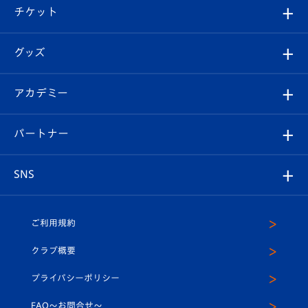
観戦ツアー
試合日程/結果
チケット
ファンクラブ
エンブレム紹介
はじめての観戦ガイド
順位表
チケット
グッズ
チケット
選手プロフィール
Revive Team
フォトギャラリー
シーズンシート
オンラインショップ
アカデミー
イベント
スタッフプロフィール
スタジアムへのアクセス
スタジアムグルメ
V-LOVERS（ファンクラブ）
2026-27ユニフォーム
メディア
育成からのお知らせ
パートナー
マスコット紹介
ヴィヴィくんの長崎おもてなしガイド
はじめての観戦ガイド
プレイヤーズスイート
店舗情報
グッズ
アカデミー
チームスケジュール
V-EXPRESS
パートナー企業一覧
SNS
（ユニフォーム入場）
ホームタウン
U-18
クラブハウス（練習場）
パートナー募集
公式Twitter
ご利用規約
アカデミー
U-15
応援メディア
法人限定 VIP BOX
ヴィヴィくんインスタグラム
クラブ概要
スクール
U-12
メディア出演情報
プライバシーポリシー
公式LINE＠
スクール
FAQ〜お問合せ〜
平和祈念活動