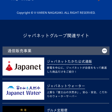
Youtube公式チャンネル
ホームタウン活動
Copyright © V-VAREN NAGASAKI. ALL RIGHT RESERVED.
ジャパネットグループ関連サイト
通信販売事業
ジャパネットたかた公式通販
家電を中心に、ジャパネットが自信をもって厳選
した商品だけをご紹介！
ジャパネットウォーター
上質な「富士山の天然水」。安心・安全、こだわ
りのウォーターサーバー
グルメ定期便