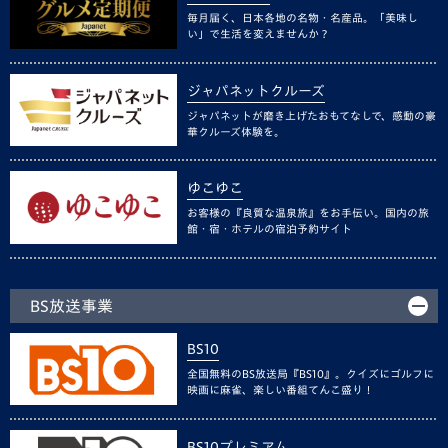
毎月届く、日本各地の名物・名産品。「美味し
い」で生活を変えませんか？
ジャパネットクルーズ
ジャパネットが磨き上げたおもてなしで、感動の豪
華クルーズ体験を。
ゆこゆこ
お客様の『良質な温泉旅』をお手伝い。国内の旅
館・宿・ホテルの宿泊予約サイト
BS放送事業
BS10
全国無料のBS放送局『BS10』。クイズにゴルフに
映画に麻雀、楽しい番組てんこ盛り！
BS10プレミアム