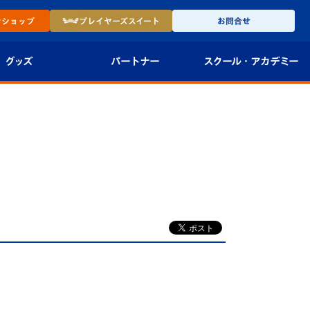
ン
ショップ
プレイヤーズ
スイート
お問合せ
グッズ
パートナー
スクール・
アカデミー
インショップ
パートナー企業一覧
アカデミー
-27ユニフォー
パートナー募集
U-18
法人限定 VIP BOX
U-15
報
U-12
スクール