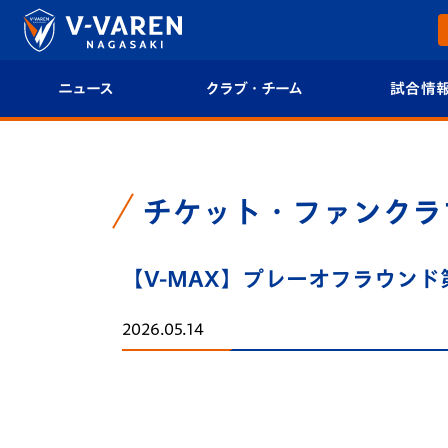
ニュース
クラブ・チーム
試合情
すべて
クラブプロフィール
試合日程/結果
トップチーム
フィロソフィー
試合情報
チケット・ファンクラ
クラブ
クラブ概要
順位表
【V-MAX】プレーオフラウンド
試合情報
エンブレム紹介
U-21 Jリーグ
2026.05.14
ファンクラブ
選手プロフィール
フォトギャラ
チケット
スタッフプロフィール
スタジアムグ