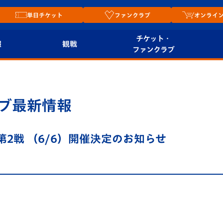
単日チケット
ファンクラブ
オンライ
チケット・
報
観戦
ファンクラブ
観戦ルール
チケット
オンラ
はじめての観戦ガイ
シーズンシート
2026
ブ最新情報
ド
ム
プレイヤーズスイート
Revive Team
店舗情
第2戦 （6/6）開催決定のお知らせ
関連
V-LOVERS（ファン
スタジアムへのアク
クラブ）
セス
リー
ヴィヴィくんの長崎
ルメ
おもてなしガイド