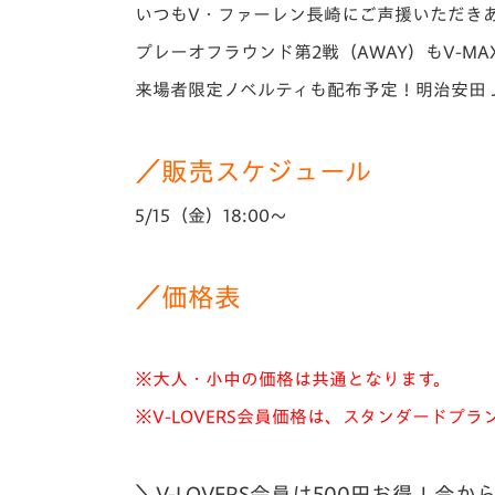
イベント
マスコット紹介
いつもV・
ファーレン長崎にご声援いただき
プレーオフラウンド第2戦（AWAY）もV-M
メディア
チームスケジュール
来場者限定ノベルティも配布予定！明治安田Ｊ
グッズ
クラブハウス（練習
場）
／販売スケジュール
ホームタウン
応援メディア
5/15（金）18:00～
アカデミー
平和祈念活動
スクール
／価格表
ホームタウン活動
※大人・小中の価格は共通となります。
※V-LOVERS会員価格は、スタンダードプ
＼V-LOVERS会員は500円お得！今