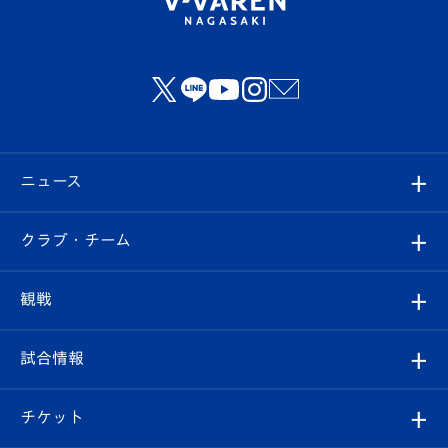
ニュース
すべて
クラブ・チーム
トップチーム
クラブプロフィール
観戦
クラブ
フィロソフィー
観戦ルール
試合情報
試合情報
クラブ概要
観戦ツアー
試合日程/結果
チケット
ファンクラブ
エンブレム紹介