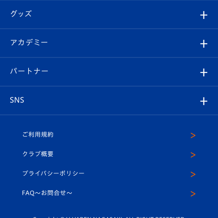
はじめての観戦ガイド
順位表
チケット
グッズ
チケット
選手プロフィール
Revive Team
フォトギャラリー
シーズンシート
オンラインショップ
アカデミー
イベント
スタッフプロフィール
スタジアムへのアクセス
スタジアムグルメ
V-LOVERS（ファンクラブ）
2026-27ユニフォーム
メディア
育成からのお知らせ
パートナー
マスコット紹介
ヴィヴィくんの長崎おもてなしガイド
はじめての観戦ガイド
プレイヤーズスイート
店舗情報
グッズ
アカデミー
チームスケジュール
V-EXPRESS
パートナー企業一覧
SNS
（ユニフォーム入場）
ホームタウン
U-18
クラブハウス（練習場）
パートナー募集
公式Twitter
ご利用規約
アカデミー
U-15
応援メディア
法人限定 VIP BOX
ヴィヴィくんインスタグラム
クラブ概要
スクール
U-12
メディア出演情報
プライバシーポリシー
公式LINE＠
スクール
FAQ〜お問合せ〜
平和祈念活動
Youtube公式チャンネル
ホームタウン活動