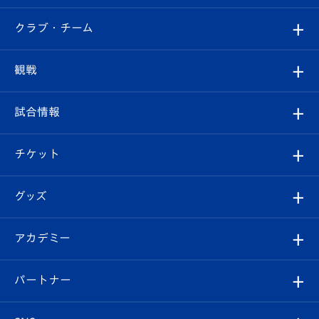
すべて
クラブ・チーム
トップチーム
クラブプロフィール
観戦
クラブ
フィロソフィー
観戦ルール
試合情報
試合情報
クラブ概要
観戦ツアー
試合日程/結果
チケット
ファンクラブ
エンブレム紹介
はじめての観戦ガイド
順位表
チケット
グッズ
チケット
選手プロフィール
Revive Team
フォトギャラリー
シーズンシート
オンラインショップ
アカデミー
イベント
スタッフプロフィール
スタジアムへのアクセス
スタジアムグルメ
V-LOVERS（ファンクラブ）
2026-27ユニフォーム
メディア
育成からのお知らせ
パートナー
マスコット紹介
ヴィヴィくんの長崎おもてなしガイド
はじめての観戦ガイド
プレイヤーズスイート
店舗情報
グッズ
アカデミー
チームスケジュール
V-EXPRESS
パートナー企業一覧