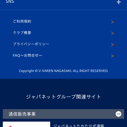
SNS
（ユニフォーム入場）
ホームタウン
U-18
クラブハウス（練習場）
パートナー募集
公式Twitter
ご利用規約
アカデミー
U-15
応援メディア
法人限定 VIP BOX
ヴィヴィくんインスタグラム
クラブ概要
スクール
U-12
メディア出演情報
プライバシーポリシー
公式LINE＠
スクール
FAQ〜お問合せ〜
平和祈念活動
Youtube公式チャンネル
ホームタウン活動
Copyright © V-VAREN NAGASAKI. ALL RIGHT RESERVED.
ジャパネットグループ関連サイト
通信販売事業
ジャパネットたかた公式通販