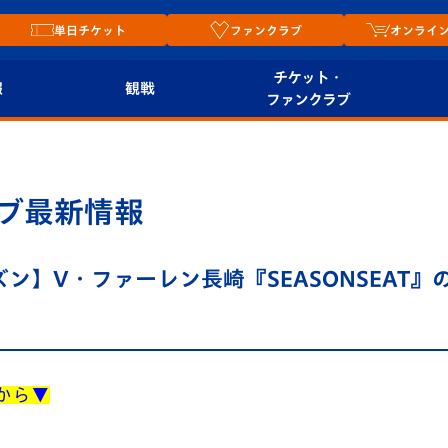
単日チケット
ファンクラブ
オンライ
チケット・
報
観戦
ファンクラブ
観戦ルール
チケット
オンラ
はじめての観戦ガイ
シーズンシート
2026
ブ最新情報
ド
ム
プレイヤーズスイート
Revive Team
店舗情
6シーズン】V・ファーレン長崎『SEASONSEAT
関連
V-LOVERS（ファン
スタジアムへのアク
クラブ）
セス
リー
ヴィヴィくんの長崎
らから▼
ルメ
おもてなしガイド