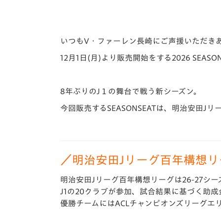
いつもV・
ファーレン長崎にご声援いただき
12月1日(月)より販売開始をする2026 SEAS
8年ぶりのJ１の舞台で戦う新シーズン。
今回販売するSEASONSEATは、明治安田
／明治安田Jリーグ百年構想リ
明治安田Jリーグ百年構想リーグは
26-27シ
J1の20クラブが参加、
試合結果に
基づく助成
優勝チームにはACLチャンピオンズリーグエリ