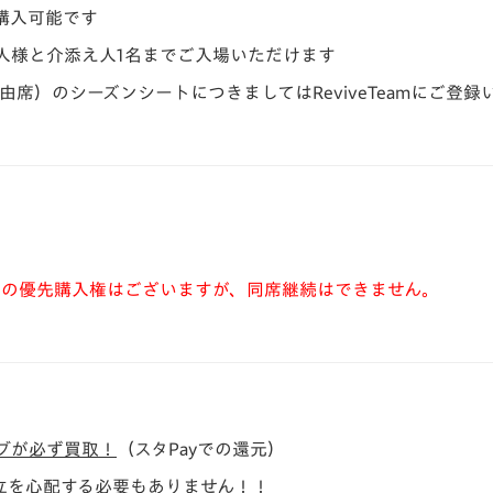
購入可能です
人様と介添え人1名までご入場いただけます
e（自由席）のシーズンシートにつきましてはReviveTeamにご
ONSEATへの優先購入権はございますが、同席継続はできません。
ブが必ず買取！
（スタPayでの還元）
立を心配する必要もありません！！