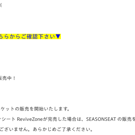
V-EXPRESS（ユニフ
※
ォーム入場）
法はこちらからご確認下さい▼
み販売中！
日チケットの販売を開始いたします。
ト ReviveZoneが完売した場合は、SEASONSEAT の
施はございません。あらかじめご了承ください。