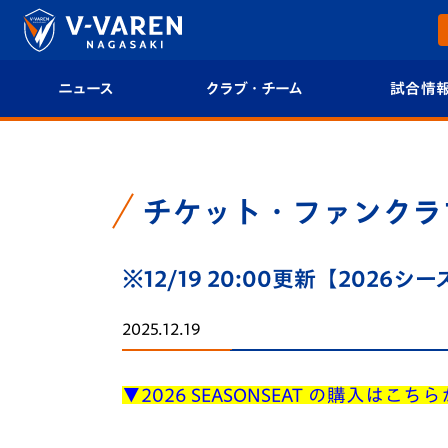
ニュース
クラブ・チーム
試合情
すべて
クラブプロフィール
試合日程/結果
トップチーム
フィロソフィー
試合情報
チケット・ファンクラ
クラブ
クラブ概要
順位表
※12/19 20:00更新【202
試合情報
エンブレム紹介
U-21 Jリーグ
2025.12.19
ファンクラブ
選手プロフィール
フォトギャラ
▼2026 SEASONSEAT の購入はこち
チケット
スタッフプロフィール
スタジアムグ