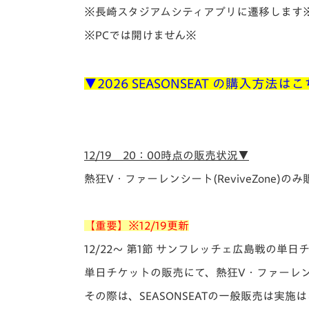
イベント
マスコット紹介
※長崎スタジアムシティアプリに遷移します
※PCでは開けません※
メディア
チームスケジュール
グッズ
クラブハウス（練習
▼2026 SEASONSEAT の購入方
場）
ホームタウン
応援メディア
アカデミー
12/19 20：00時点の販売状況▼
平和祈念活動
スクール
熱狂V・ファーレンシート(ReviveZone)の
ホームタウン活動
【重要】※12/19更新
12/22～ 第1節 サンフレッチェ広島戦の単
単日チケットの販売にて、熱狂V・ファーレンシー
その際は、SEASONSEATの一般販売は実