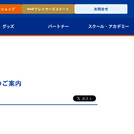
ン
ショップ
プレイヤーズ
スイート
お問合せ
グッズ
パートナー
スクール・
アカデミー
インショップ
パートナー企業一覧
アカデミー
-27ユニフォー
パートナー募集
U-18
法人限定 VIP BOX
U-15
報
』のご案内
U-12
スクール