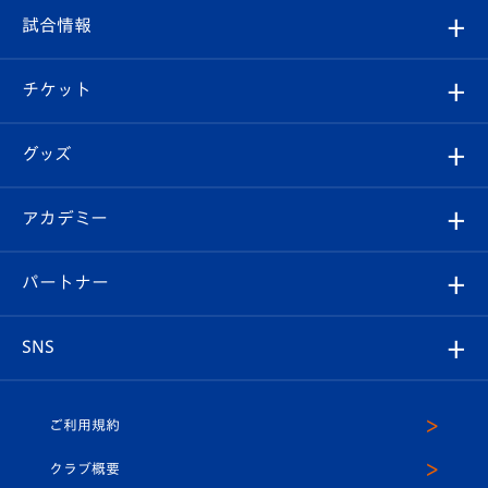
クラブ
フィロソフィー
観戦ルール
試合情報
試合情報
クラブ概要
観戦ツアー
試合日程/結果
チケット
ファンクラブ
エンブレム紹介
はじめての観戦ガイド
順位表
チケット
グッズ
チケット
選手プロフィール
Revive Team
フォトギャラリー
シーズンシート
オンラインショップ
アカデミー
イベント
スタッフプロフィール
スタジアムへのアクセス
スタジアムグルメ
V-LOVERS（ファンクラブ）
2026-27ユニフォーム
メディア
育成からのお知らせ
パートナー
マスコット紹介
ヴィヴィくんの長崎おもてなしガイド
はじめての観戦ガイド
プレイヤーズスイート
店舗情報
グッズ
アカデミー
チームスケジュール
V-EXPRESS
パートナー企業一覧
SNS
（ユニフォーム入場）
ホームタウン
U-18
クラブハウス（練習場）
パートナー募集
公式Twitter
ご利用規約
アカデミー
U-15
応援メディア
法人限定 VIP BOX
ヴィヴィくんインスタグラム
クラブ概要