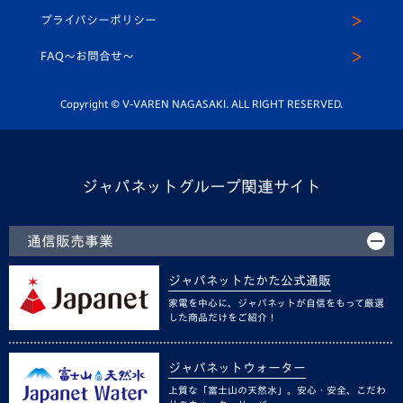
スクール
U-12
メディア出演情報
プライバシーポリシー
公式LINE＠
スクール
FAQ〜お問合せ〜
平和祈念活動
Youtube公式チャンネル
ホームタウン活動
Copyright © V-VAREN NAGASAKI. ALL RIGHT RESERVED.
ジャパネットグループ関連サイト
通信販売事業
ジャパネットたかた公式通販
家電を中心に、ジャパネットが自信をもって厳選
した商品だけをご紹介！
ジャパネットウォーター
上質な「富士山の天然水」。安心・安全、こだわ