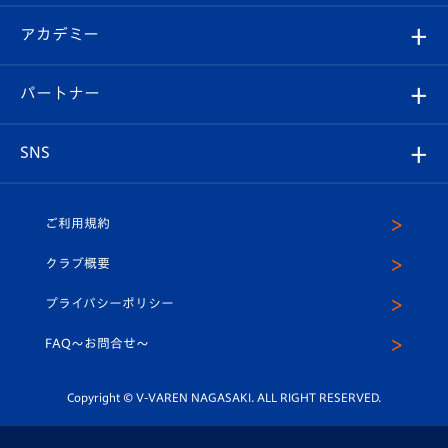
Revive Team
フォトギャラリー
シーズンシート
オンラインショップ
アカデミー
イベント
スタッフプロフィール
スタジアムへのアクセス
スタジアムグルメ
V-LOVERS（ファンクラブ）
2026-27ユニフォーム
メディア
育成からのお知らせ
パートナー
マスコット紹介
ヴィヴィくんの長崎おもてなしガイド
はじめての観戦ガイド
プレイヤーズスイート
店舗情報
グッズ
アカデミー
チームスケジュール
V-EXPRESS
パートナー企業一覧
SNS
（ユニフォーム入場）
ホームタウン
U-18
クラブハウス（練習場）
パートナー募集
公式Twitter
ご利用規約
アカデミー
U-15
応援メディア
法人限定 VIP BOX
ヴィヴィくんインスタグラム
クラブ概要
スクール
U-12
メディア出演情報
プライバシーポリシー
公式LINE＠
スクール
FAQ〜お問合せ〜
平和祈念活動
Youtube公式チャンネル
ホームタウン活動
Copyright © V-VAREN NAGASAKI. ALL RIGHT RESERVED.