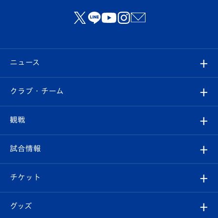
ニュース
すべて
クラブ・チーム
トップチーム
クラブプロフィール
観戦
クラブ
フィロソフィー
観戦ルール
試合情報
試合情報
クラブ概要
観戦ツアー
試合日程/結果
チケット
ファンクラブ
エンブレム紹介
はじめての観戦ガイド
順位表
チケット
グッズ
チケット
選手プロフィール