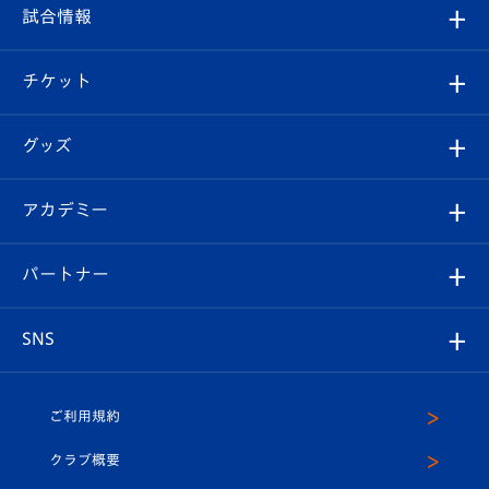
フィロソフィー
観戦ルール
試合情報
試合情報
クラブ概要
観戦ツアー
試合日程/結果
チケット
ファンクラブ
エンブレム紹介
はじめての観戦ガイド
順位表
チケット
グッズ
チケット
選手プロフィール
Revive Team
フォトギャラリー
シーズンシート
オンラインショップ
アカデミー
イベント
スタッフプロフィール
スタジアムへのアクセス
スタジアムグルメ
V-LOVERS（ファンクラブ）
2026-27ユニフォーム
メディア
育成からのお知らせ
パートナー
マスコット紹介
ヴィヴィくんの長崎おもてなしガイド
はじめての観戦ガイド
プレイヤーズスイート
店舗情報
グッズ
アカデミー
チームスケジュール
V-EXPRESS
パートナー企業一覧
SNS
（ユニフォーム入場）
ホームタウン
U-18
クラブハウス（練習場）
パートナー募集
公式Twitter
ご利用規約
アカデミー
U-15
応援メディア
法人限定 VIP BOX
ヴィヴィくんインスタグラム
クラブ概要
スクール
U-12