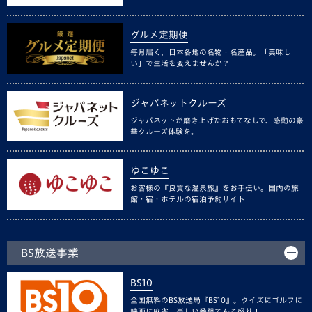
グルメ定期便
毎月届く、日本各地の名物・名産品。「美味し
い」で生活を変えませんか？
ジャパネットクルーズ
ジャパネットが磨き上げたおもてなしで、感動の豪
華クルーズ体験を。
ゆこゆこ
お客様の『良質な温泉旅』をお手伝い。国内の旅
館・宿・ホテルの宿泊予約サイト
BS放送事業
BS10
全国無料のBS放送局『BS10』。クイズにゴルフに
映画に麻雀、楽しい番組てんこ盛り！