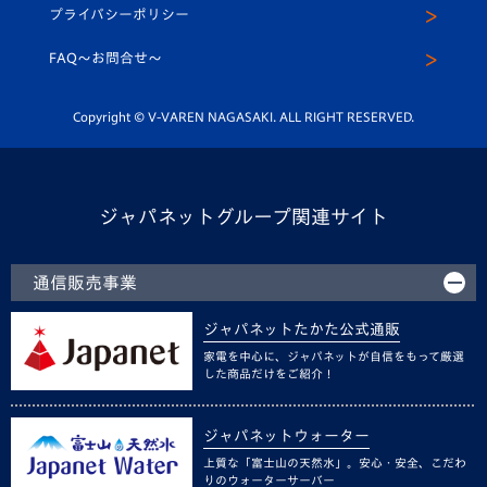
メディア出演情報
プライバシーポリシー
公式LINE＠
スクール
FAQ〜お問合せ〜
平和祈念活動
Youtube公式チャンネル
ホームタウン活動
Copyright © V-VAREN NAGASAKI. ALL RIGHT RESERVED.
ジャパネットグループ関連サイト
通信販売事業
ジャパネットたかた公式通販
家電を中心に、ジャパネットが自信をもって厳選
した商品だけをご紹介！
ジャパネットウォーター
上質な「富士山の天然水」。安心・安全、こだわ
りのウォーターサーバー