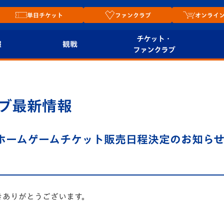
単日チケット
ファンクラブ
オンライ
チケット・
報
観戦
ファンクラブ
観戦ルール
チケット
オンラ
はじめての観戦ガイ
シーズンシート
2026
ブ最新情報
ド
ム
プレイヤーズスイート
Revive Team
店舗情
分のホームゲームチケット販売日程決定のお知ら
関連
V-LOVERS（ファン
スタジアムへのアク
クラブ）
セス
リー
ヴィヴィくんの長崎
きありがとうございます。
ルメ
おもてなしガイド