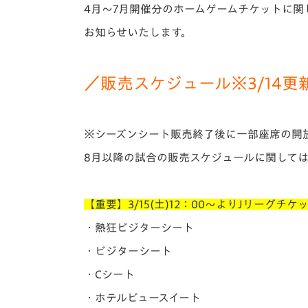
イベント
マスコット紹介
4月～7月開催分のホームゲームチケットに
お知らせいたします。
メディア
チームスケジュール
グッズ
クラブハウス（練習
／販売スケジュール※3/14更
場）
ホームタウン
応援メディア
※シーズンシート販売終了後に一部座席の開
アカデミー
平和祈念活動
8月以降の試合の販売スケジュールに関して
スクール
ホームタウン活動
【重要】3/15(土)12：00～よりJリー
・熱狂ビジターシート
・ビジターシート
・Cシート
・ホテルビュースイート