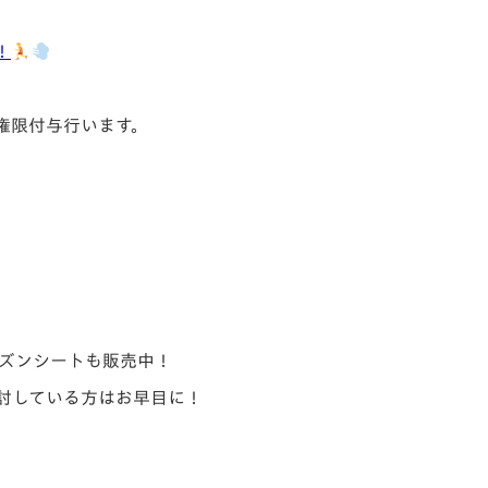
！
権限付与行います。
ーズンシートも販売中！
討している方はお早目に！