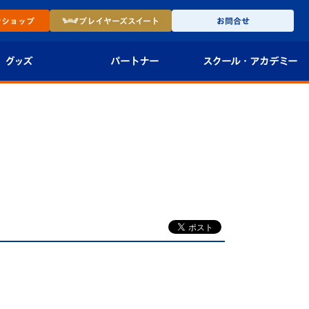
ン
ショップ
プレイヤーズ
スイート
お問合せ
グッズ
パートナー
スクール・
アカデミー
インショップ
パートナー企業一覧
アカデミー
-27ユニフォー
パートナー募集
U-18
法人限定 VIP BOX
U-15
報
せ
U-12
スクール