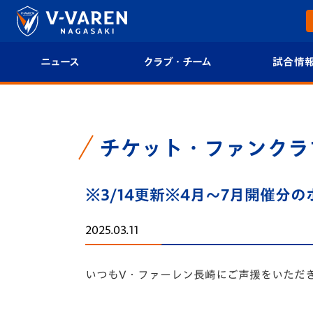
ニュース
クラブ・チーム
試合情
すべて
クラブプロフィール
試合日程/結果
トップチーム
フィロソフィー
試合情報
チケット・ファンクラ
クラブ
クラブ概要
順位表
※3/14更新※4月～7月開催
試合情報
エンブレム紹介
U-21 Jリーグ
2025.03.11
ファンクラブ
選手プロフィール
フォトギャラ
いつもV・
ファーレン長崎にご声援をいただ
チケット
スタッフプロフィール
スタジアムグ