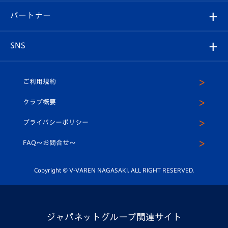
V-LOVERS（ファンクラブ）
2026-27ユニフォーム
メディア
育成からのお知らせ
パートナー
マスコット紹介
ヴィヴィくんの長崎おもてなしガイド
はじめての観戦ガイド
プレイヤーズスイート
店舗情報
グッズ
アカデミー
チームスケジュール
V-EXPRESS
パートナー企業一覧
SNS
（ユニフォーム入場）
ホームタウン
U-18
クラブハウス（練習場）
パートナー募集
公式Twitter
ご利用規約
アカデミー
U-15
応援メディア
法人限定 VIP BOX
ヴィヴィくんインスタグラム
クラブ概要
スクール
U-12
メディア出演情報
プライバシーポリシー
公式LINE＠
スクール
FAQ〜お問合せ〜
平和祈念活動
Youtube公式チャンネル
ホームタウン活動
Copyright © V-VAREN NAGASAKI. ALL RIGHT RESERVED.
ジャパネットグループ関連サイト