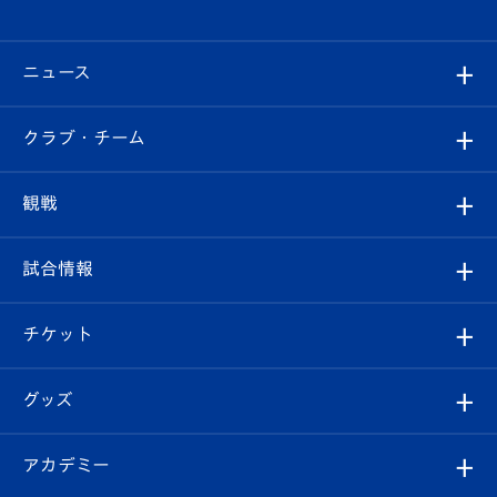
ニュース
すべて
クラブ・チーム
トップチーム
クラブプロフィール
観戦
クラブ
フィロソフィー
観戦ルール
試合情報
試合情報
クラブ概要
観戦ツアー
試合日程/結果
チケット
ファンクラブ
エンブレム紹介
はじめての観戦ガイド
順位表
チケット
グッズ
チケット
選手プロフィール
Revive Team
フォトギャラリー
シーズンシート
オンラインショップ
アカデミー
イベント
スタッフプロフィール
スタジアムへのアクセス
スタジアムグルメ