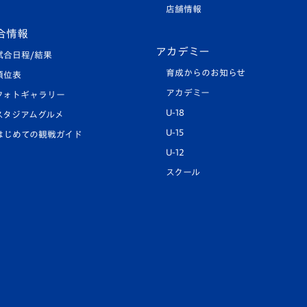
店舗情報
合情報
アカデミー
試合日程/結果
育成からのお知らせ
順位表
アカデミー
フォトギャラリー
U-18
スタジアムグルメ
U-15
はじめての観戦ガイド
U-12
スクール