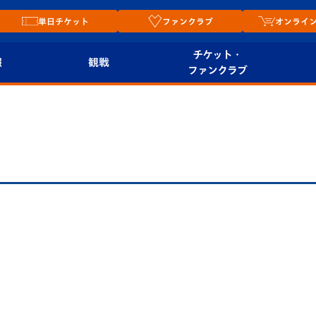
単日チケット
ファンクラブ
オンライ
チケット・
報
観戦
ファンクラブ
観戦ルール
チケット
オンラ
はじめての観戦ガイ
シーズンシート
2026
ド
ム
プレイヤーズスイート
Revive Team
店舗情
関連
V-LOVERS（ファン
スタジアムへのアク
クラブ）
セス
リー
ヴィヴィくんの長崎
ルメ
おもてなしガイド