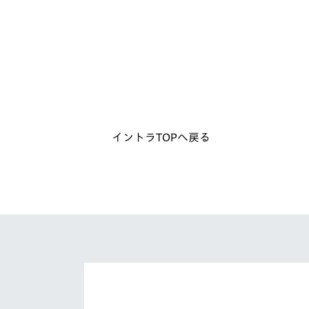
イベント
マスコット紹介
メディア
チームスケジュール
グッズ
クラブハウス（練習
場）
ホームタウン
応援メディア
イントラTOPへ戻る
アカデミー
平和祈念活動
スクール
ホームタウン活動