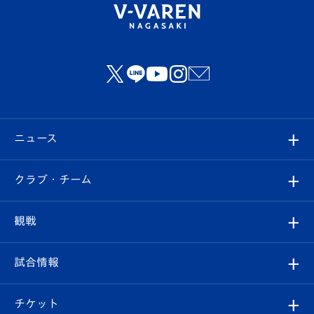
ニュース
すべて
クラブ・チーム
トップチーム
クラブプロフィール
観戦
クラブ
フィロソフィー
観戦ルール
試合情報
試合情報
クラブ概要
観戦ツアー
試合日程/結果
チケット