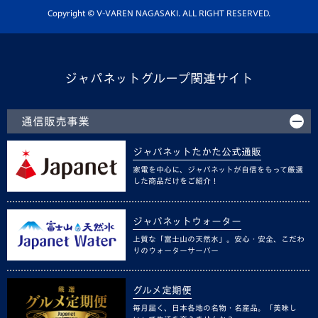
ホームタウン活動
Copyright © V-VAREN NAGASAKI. ALL RIGHT RESERVED.
ジャパネットグループ関連サイト
通信販売事業
ジャパネットたかた公式通販
家電を中心に、ジャパネットが自信をもって厳選
した商品だけをご紹介！
ジャパネットウォーター
上質な「富士山の天然水」。安心・安全、こだわ
りのウォーターサーバー
グルメ定期便
毎月届く、日本各地の名物・名産品。「美味し