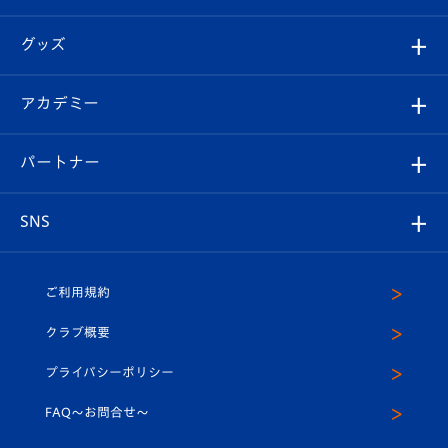
ファンクラブ
エンブレム紹介
はじめての観戦ガイド
順位表
チケット
グッズ
チケット
選手プロフィール
Revive Team
フォトギャラリー
シーズンシート
オンラインショップ
アカデミー
イベント
スタッフプロフィール
スタジアムへのアクセス
スタジアムグルメ
V-LOVERS（ファンクラブ）
2026-27ユニフォーム
メディア
育成からのお知らせ
パートナー
マスコット紹介
ヴィヴィくんの長崎おもてなしガイド
はじめての観戦ガイド
プレイヤーズスイート
店舗情報
グッズ
アカデミー
チームスケジュール
V-EXPRESS
パートナー企業一覧
SNS
（ユニフォーム入場）
ホームタウン
U-18
クラブハウス（練習場）
パートナー募集
公式Twitter
ご利用規約
アカデミー
U-15
応援メディア
法人限定 VIP BOX
ヴィヴィくんインスタグラム
クラブ概要
スクール
U-12
メディア出演情報
プライバシーポリシー
公式LINE＠
スクール
FAQ〜お問合せ〜
平和祈念活動
Youtube公式チャンネル